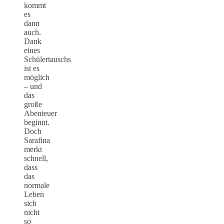
kommt
es
dann
auch.
Dank
eines
Schülertauschs
ist es
möglich
– und
das
große
Abenteuer
beginnt.
Doch
Sarafina
merkt
schnell,
dass
das
normale
Leben
sich
nicht
so