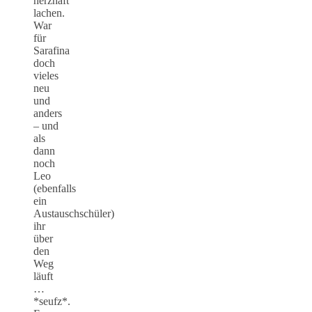
herzhaft
lachen.
War
für
Sarafina
doch
vieles
neu
und
anders
– und
als
dann
noch
Leo
(ebenfalls
ein
Austauschschüler)
ihr
über
den
Weg
läuft
…
*seufz*.