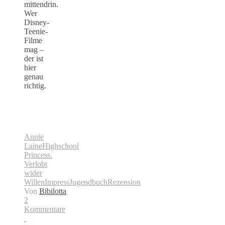
mittendrin.
Wer
Disney-
Teenie-
Filme
mag –
der ist
hier
genau
richtig.
Annie
Laine
Highschool
Princess.
Verlobt
wider
Willen
Impress
Jugendbuch
Rezension
Von
Bibilotta
2
Kommentare