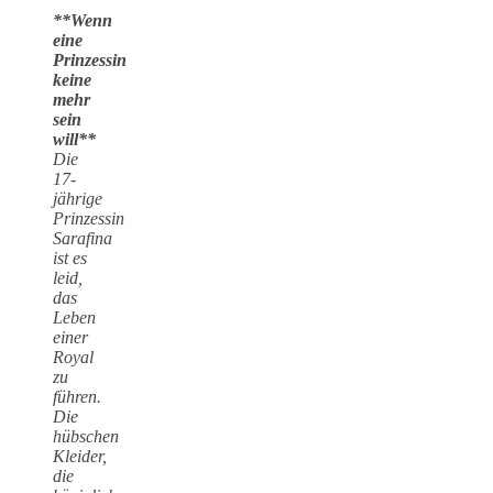
**Wenn
eine
Prinzessin
keine
mehr
sein
will**
Die
17-
jährige
Prinzessin
Sarafina
ist es
leid,
das
Leben
einer
Royal
zu
führen.
Die
hübschen
Kleider,
die