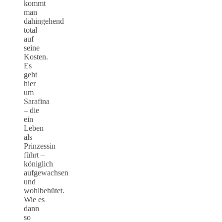
kommt
man
dahingehend
total
auf
seine
Kosten.
Es
geht
hier
um
Sarafina
– die
ein
Leben
als
Prinzessin
führt –
königlich
aufgewachsen
und
wohlbehütet.
Wie es
dann
so