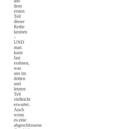
aus
dem
ersten
Teil
dieser
Reihe
kennen
–
UND
man
kann
fast
erahnen,
was
uns im
dritten
und
letzten
Teil
vielleicht
erwartet.
Auch
wenn
es eine
abgeschlossene