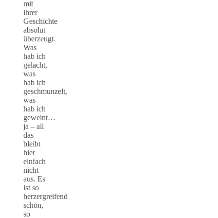
mit
ihrer
Geschichte
absolut
überzeugt.
Was
hab ich
gelacht,
was
hab ich
geschmunzelt,
was
hab ich
geweint…
ja – all
das
bleibt
hier
einfach
nicht
aus. Es
ist so
herzergreifend
schön,
so