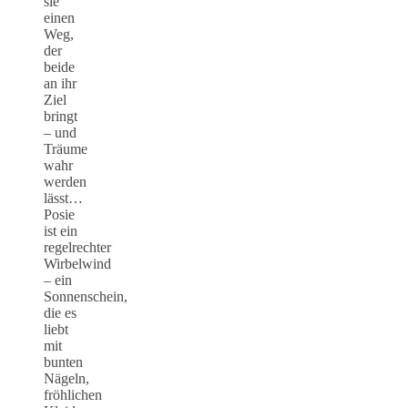
sie
einen
Weg,
der
beide
an ihr
Ziel
bringt
– und
Träume
wahr
werden
lässt…
Posie
ist ein
regelrechter
Wirbelwind
– ein
Sonnenschein,
die es
liebt
mit
bunten
Nägeln,
fröhlichen