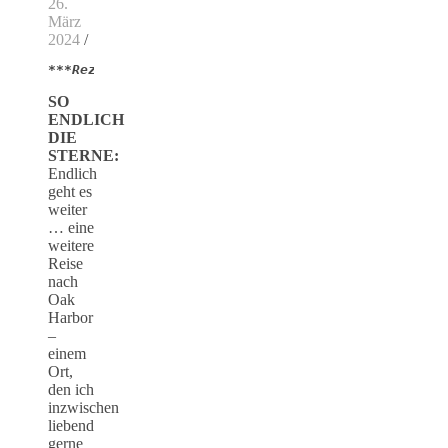
26.
März
2024
/
***Rezension***
SO
ENDLICH
DIE
STERNE:
Endlich
geht es
weiter
… eine
weitere
Reise
nach
Oak
Harbor
–
einem
Ort,
den ich
inzwischen
liebend
gerne