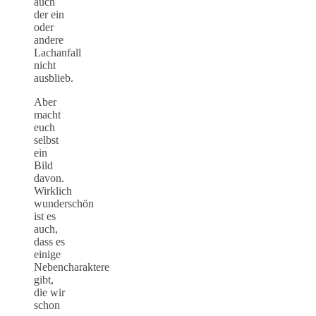
auch
der ein
oder
andere
Lachanfall
nicht
ausblieb.
Aber
macht
euch
selbst
ein
Bild
davon.
Wirklich
wunderschön
ist es
auch,
dass es
einige
Nebencharaktere
gibt,
die wir
schon