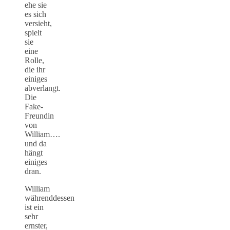
ehe sie
es sich
versieht,
spielt
sie
eine
Rolle,
die ihr
einiges
abverlangt.
Die
Fake-
Freundin
von
William….
und da
hängt
einiges
dran.
William
währenddessen
ist ein
sehr
ernster,