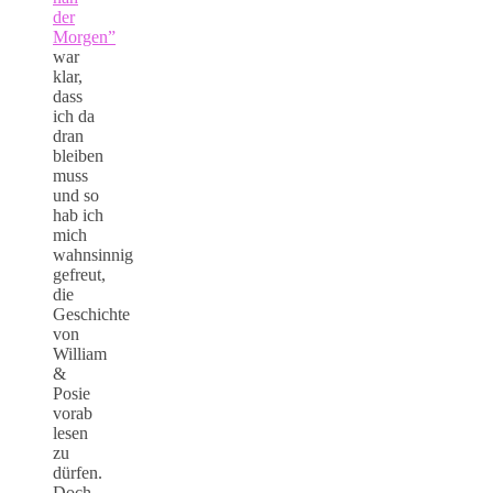
der
Morgen”
war
klar,
dass
ich da
dran
bleiben
muss
und so
hab ich
mich
wahnsinnig
gefreut,
die
Geschichte
von
William
&
Posie
vorab
lesen
zu
dürfen.
Doch