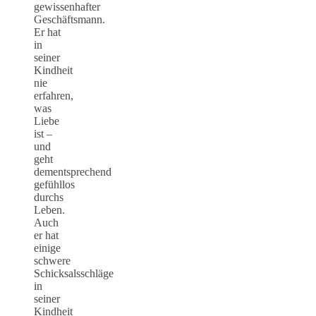
gewissenhafter
Geschäftsmann.
Er hat
in
seiner
Kindheit
nie
erfahren,
was
Liebe
ist –
und
geht
dementsprechend
gefühllos
durchs
Leben.
Auch
er hat
einige
schwere
Schicksalsschläge
in
seiner
Kindheit