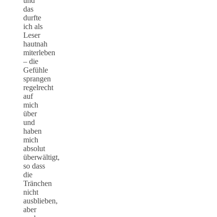
und
das
durfte
ich als
Leser
hautnah
miterleben
– die
Gefühle
sprangen
regelrecht
auf
mich
über
und
haben
mich
absolut
überwältigt,
so dass
die
Tränchen
nicht
ausblieben,
aber