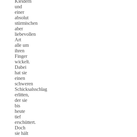
Kleidern
und
einer
absolut
stürmischen
aber
liebevollen
Art
alle um
ihren
Finger
wickelt.
Dabei
hat sie
einen
schweren
Schicksalsschlag
erlitten,
der sie
bis
heute
tief
erschüttert.
Doch
sie hält