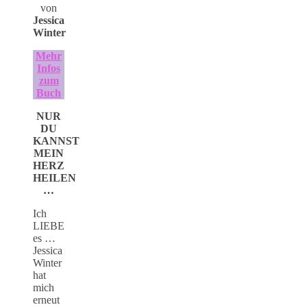
von
Jessica
Winter
Mehr
Infos
zum
Buch
NUR
DU
KANNST
MEIN
HERZ
HEILEN
…
Ich
LIEBE
es …
Jessica
Winter
hat
mich
erneut