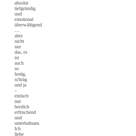
absolut
tiefgründig
und
emotional
überwältigend
…
aber
nicht
nur
das, es
ist
auch
so
lustig,
schräg
und ja
–
einfach
nur
herrlich
erfrischend
und
unterhaltsam.
Ich
liebe