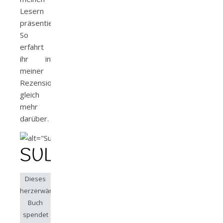
Lesern
präsentieren.
So
erfahrt
ihr in
meiner
Rezension
gleich
mehr
darüber.
SULWE
Dieses
herzerwärmende
Buch
spendet