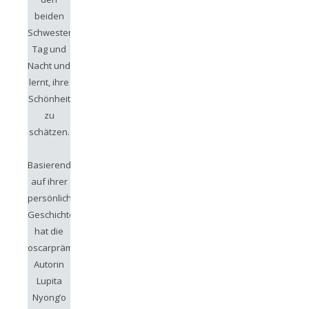
beiden
Schwestern
Tag und
Nacht und
lernt, ihre
Schönheit
zu
schätzen.
Basierend
auf ihrer
persönlichen
Geschichte
hat die
oscarprämierte
Autorin
Lupita
Nyong’o