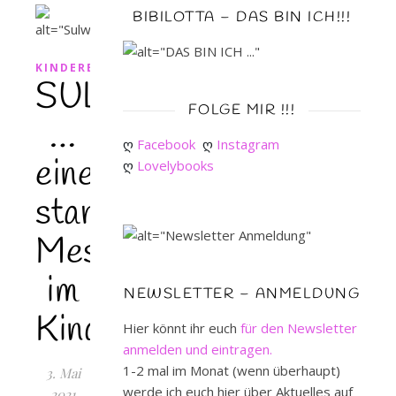
BIBILOTTA – DAS BIN ICH!!!
KINDERBUCH
SULWE
FOLGE MIR !!!
…
ღ 
Facebook
ღ 
Instagram
eine
ღ 
Lovelybooks
starke
Message
im
NEWSLETTER – ANMELDUNG
Kinderbuch
Hier könnt ihr euch
für den Newsletter
anmelden und eintragen.
1-2 mal im Monat (wenn überhaupt)
3. Mai
werde ich euch hier über Aktuelles auf
2021