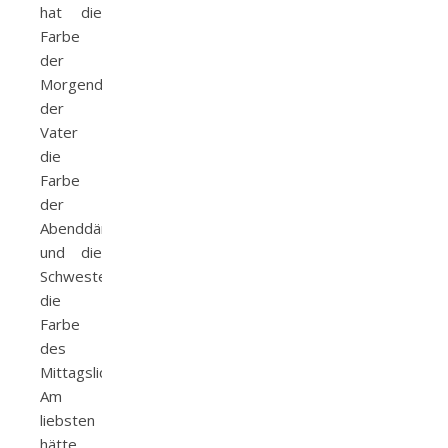
hat die
Farbe
der
Morgendämmerung,
der
Vater
die
Farbe
der
Abenddämmerung
und die
Schwester
die
Farbe
des
Mittagslichts.
Am
liebsten
hätte