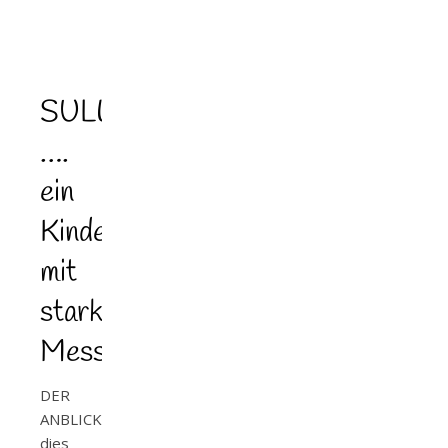
SULWE
….
ein
Kinderbuch
mit
starker
Message
DER
ANBLICK…..
dies