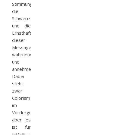
Stimmung,
die
Schwere
und die
Ernsthaftigkeit
dieser
Message
wahrnehmen
und
annehmen.
Dabei
steht
zwar
Colorism
im
Vordergrund…
aber es
ist für
JEDEN –