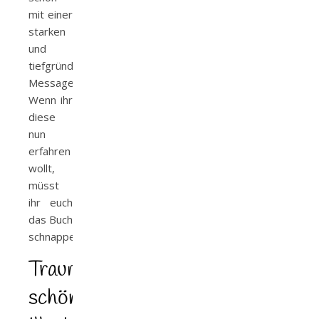
mit einer
starken
und
tiefgründigen
Message.
Wenn ihr
diese
nun
erfahren
wollt,
müsst
ihr euch
das Buch
schnappen….
Traumhaft
schöne