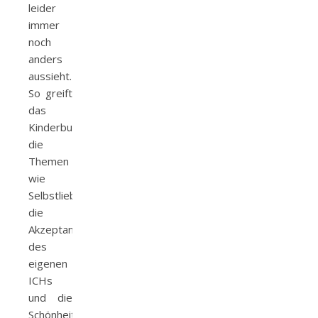
leider
immer
noch
anders
aussieht.
So greift
das
Kinderbuch
die
Themen
wie
Selbstliebe,
die
Akzeptanz
des
eigenen
ICHs
und die
Schönheit