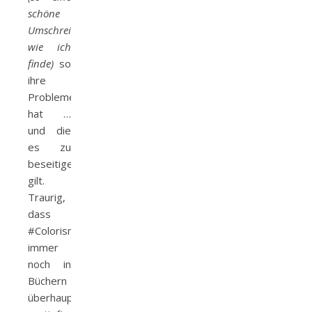
schöne
Umschreibung,
wie ich
finde)
so
ihre
Probleme
hat …
und die
es zu
beseitigen
gilt.
Traurig,
dass
#Colorism
immer
noch in
Büchern
überhaupt