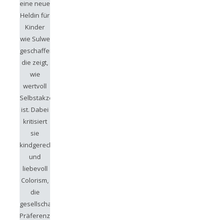
eine neue
Heldin für
Kinder
wie Sulwe
geschaffen,
die zeigt,
wie
wertvoll
Selbstakzeptanz
ist. Dabei
kritisiert
sie
kindgerecht
und
liebevoll
Colorism,
die
gesellschaftliche
Präferenz