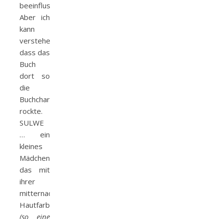
beeinflusst.
Aber ich
kann
verstehen,
dass das
Buch
dort so
die
Buchcharts
rockte.
SULWE
… ein
kleines
Mädchen,
das mit
ihrer
mitternachtsfarbenen
Hautfarbe
(so eine