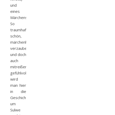
und
eines
Märchens.
So
traumhaft
schön,
märchenhaft
verzaubert
und doch
auch
mitreißend
gefühlvoll
wird
man hier
in die
Geschichte
um
Sulwe