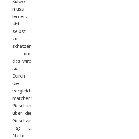
Sulwe
muss
lernen,
sich
selbst
zu
schätzen
… und
das wird
sie.
Durch
die
vergleichbare
märchenhafte
Geschichte
über die
Geschwister
Tag &
Nacht,