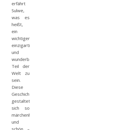
erfährt
Sulwe,
was es
heißt,
ein
wichtiger,
einzigartiger
und
wunderbarer
Teil der
Welt zu
sein.
Diese
Geschichte
gestaltet
sich so
märchenhaft
und
schön –