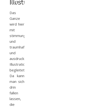
Illustrationen
Das
Ganze
wird hier
mit
stimmungsvollen
und
traumhaften
und
ausdrucksstarken
Illustrationen
begleitet.
Da kann
man sich
drin
fallen
lassen,
die