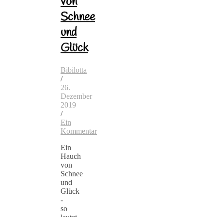
von
Schnee
und
Glück
Bibilotta
/
26.
Dezember
2019
/
Ein
Kommentar
Ein
Hauch
von
Schnee
und
Glück
-
so