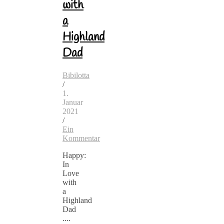
with
a
Highland
Dad
Bibilotta
/
1.
Januar
2021
/
Ein
Kommentar
Happy:
In
Love
with
a
Highland
Dad
....