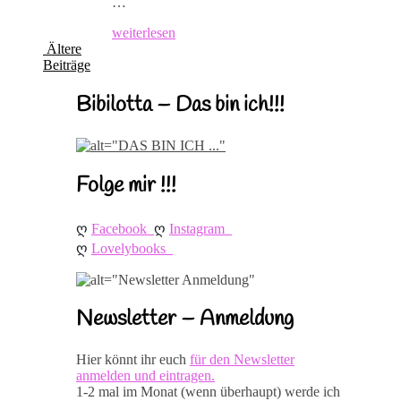
…
weiterlesen
Ältere
Beiträge
Bibilotta – Das bin ich!!!
Folge mir !!!
ღ 
ღ 
Facebook
Instagram
ღ 
Lovelybooks
Newsletter – Anmeldung
Hier könnt ihr euch
für den Newsletter
anmelden und eintragen.
1-2 mal im Monat (wenn überhaupt) werde ich