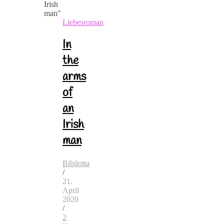
Liebesroman
In
the
arms
of
an
Irish
man
Bibilotta
/
21.
April
2020
/
2