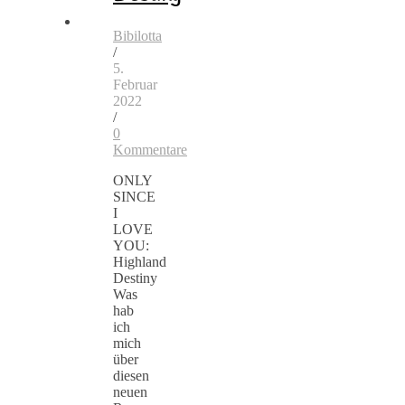
Bibilotta
/
5.
Februar
2022
/
0
Kommentare
ONLY
SINCE
I
LOVE
YOU:
Highland
Destiny
Was
hab
ich
mich
über
diesen
neuen