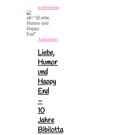
weiterlesen
Allgemein
Liebe,
Humor
und
Happy
End
–
10
Jahre
Bibilotta