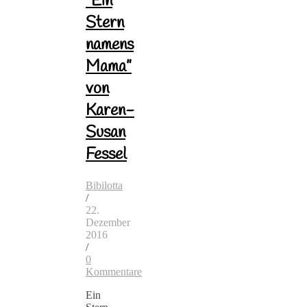
“Ein
Stern
namens
Mama”
von
Karen-
Susan
Fessel
Bibilotta
/
22.
Dezember
2016
/
0
Kommentare
Ein