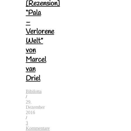
[Rezension]
“Pala
–
Verlorene
Welt”
von
Marcel
van
Driel
Bibilotta
/
29.
Dezember
2016
/
3
Kommentare