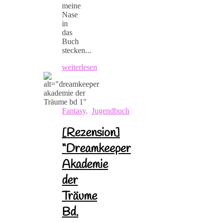
meine
Nase
in
das
Buch
stecken...
weiterlesen
Fantasy
,
Jugendbuch
[Rezension]
“Dreamkeeper
Akademie
der
Träume
Bd.