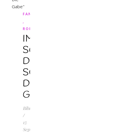
FANTASY
,
ROMANTASY
IM
SCHATTEN
DES
SONNENKÖNIGS.
Die
Gabe
Bibilotta
/
17.
September