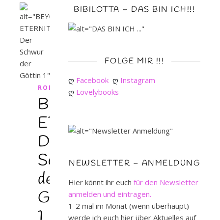
BIBILOTTA – DAS BIN ICH!!!
FOLGE MIR !!!
ღ 
Facebook
ღ 
Instagram
ROMANTASY
ღ 
Lovelybooks
BEYOND
ETERNITY:
Der
Schwur
NEWSLETTER – ANMELDUNG
der
Hier könnt ihr euch
für den Newsletter
Göttin
anmelden und eintragen.
1-2 mal im Monat (wenn überhaupt)
1
werde ich euch hier über Aktuelles auf