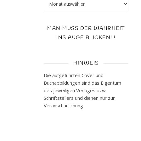
Archiv
hab
ich
mich
gefreut,
MAN MUSS DER WAHRHEIT
als
INS AUGE BLICKEN!!!
ich
bei
der
HINWEIS
Lovelybooks-
Leserunde
Die aufgeführten Cover und
das
Buchabbildungen sind das Eigentum
große
des jeweiligen Verlages bzw.
Glück
Schriftstellers und dienen nur zur
hatte
Veranschaulichung.
und
somit
mit
dabei
sein