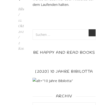
dem Laufenden halten.
Bibilotta
/
12.
Oktober
2021
/
2
Kommentare
BE HAPPY AND READ BOOKS
BEYOND
ETERNITY:
Der
[2020] 10 JAHRE BIBILOTTA
Schwur
der
Göttin
1
ARCHIV
-
was