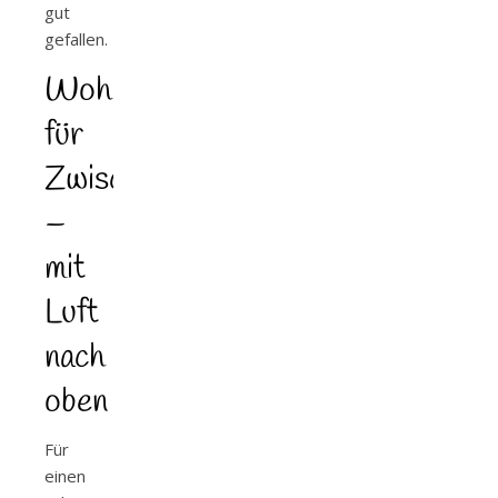
gut
gefallen.
Wohlfühllektüre
für
Zwischendurch
–
mit
Luft
nach
oben
Für
einen