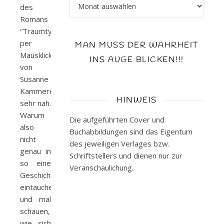
Archiv
des
Romans
“Traumtyp
per
MAN MUSS DER WAHRHEIT
Mausklick”
INS AUGE BLICKEN!!!
von
Susanne
Kammerer
HINWEIS
sehr nah.
Warum
Die aufgeführten Cover und
also
Buchabbildungen sind das Eigentum
nicht
des jeweiligen Verlages bzw.
genau in
Schriftstellers und dienen nur zur
so eine
Veranschaulichung.
Geschichte
eintauchen
und mal
schauen,
wie sich