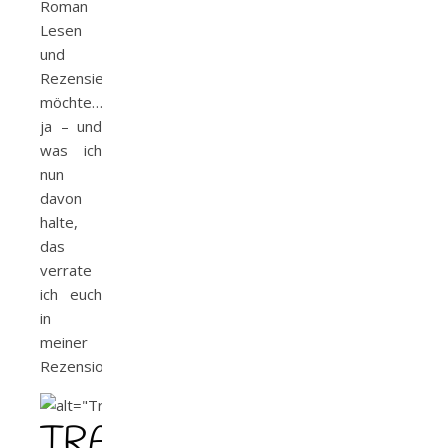
Roman
Lesen
und
Rezensieren
möchte…
ja – und
was ich
nun
davon
halte,
das
verrate
ich euch
in
meiner
Rezension.
TRAUMTYP