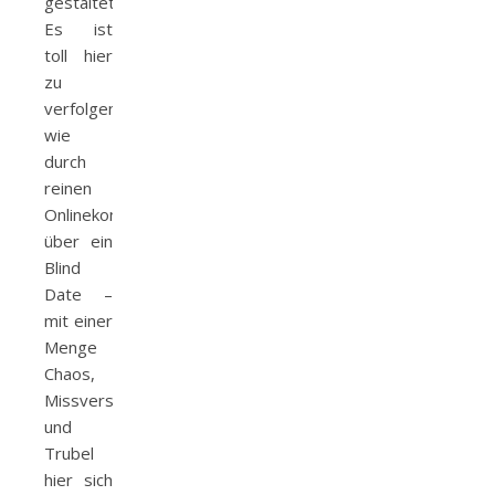
gestaltete.
Es ist
toll hier
zu
verfolgen,
wie
durch
reinen
Onlinekontakt,
über ein
Blind
Date –
mit einer
Menge
Chaos,
Missverständnissen
und
Trubel
hier sich