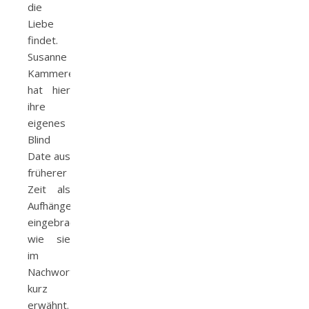
die
Liebe
findet.
Susanne
Kammerer
hat hier
ihre
eigenes
Blind
Date aus
früherer
Zeit als
Aufhänger
eingebracht,
wie sie
im
Nachwort
kurz
erwähnt.