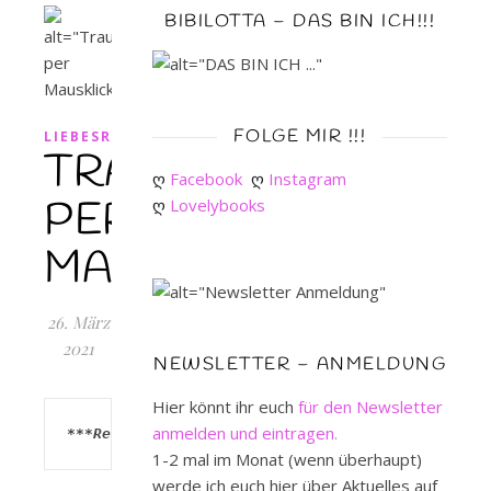
BIBILOTTA – DAS BIN ICH!!!
FOLGE MIR !!!
LIEBESROMAN
TRAUMTYP
ღ 
Facebook
ღ 
Instagram
PER
ღ 
Lovelybooks
MAUSKLICK
26. März
2021
NEWSLETTER – ANMELDUNG
Hier könnt ihr euch
für den Newsletter
anmelden und eintragen.
***Rezensionsexemplar***
1-2 mal im Monat (wenn überhaupt)
werde ich euch hier über Aktuelles auf