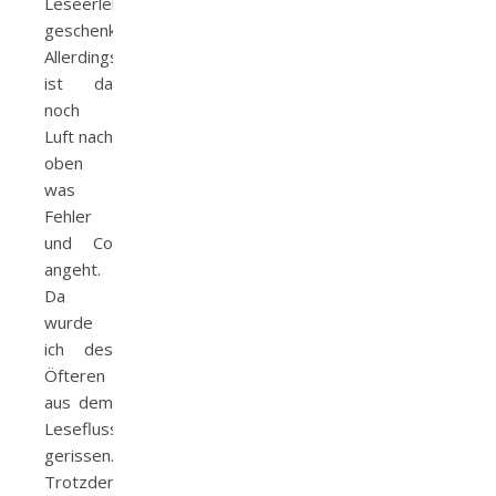
Leseerlebnis
geschenkt.
Allerdings
ist da
noch
Luft nach
oben
was
Fehler
und Co
angeht.
Da
wurde
ich des
Öfteren
aus dem
Lesefluss
gerissen..
Trotzdem