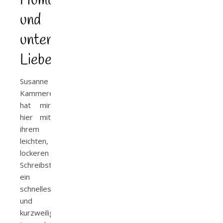
Humorvoller
und
unterhaltsamer
Liebesroman
Susanne
Kammerer
hat mir
hier mit
ihrem
leichten,
lockeren
Schreibstil
ein
schnelles
und
kurzweiliges