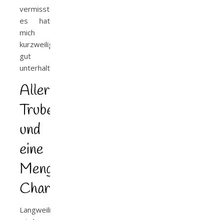
vermisste,
es hat
mich
kurzweilig
gut
unterhalten.
Allerhand
Trubel
und
eine
Menge
Charme
Langweilig