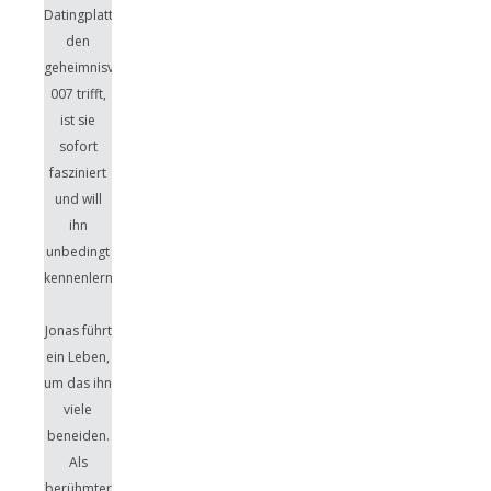
Datingplattform
den
geheimnisvollen
007 trifft,
ist sie
sofort
fasziniert
und will
ihn
unbedingt
kennenlernen.
Jonas führt
ein Leben,
um das ihn
viele
beneiden.
Als
berühmter