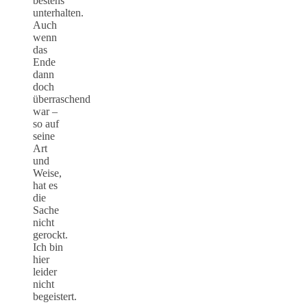
bestens
unterhalten.
Auch
wenn
das
Ende
dann
doch
überraschend
war –
so auf
seine
Art
und
Weise,
hat es
die
Sache
nicht
gerockt.
Ich bin
hier
leider
nicht
begeistert.