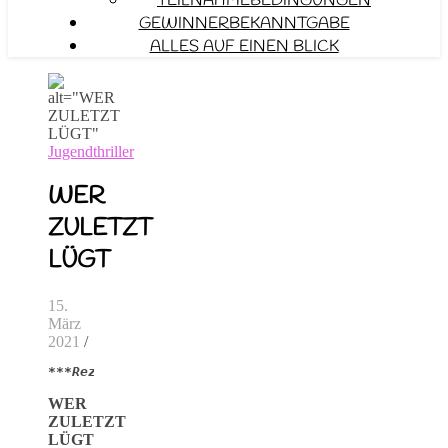
TEILNAHMEBEDINGUNGEN
GEWINNERBEKANNTGABE
ALLES AUF EINEN BLICK
Jugendthriller
WER
ZULETZT
LÜGT
15.
März
2021
/
***Rezensionsexemplar***
WER
ZULETZT
LÜGT