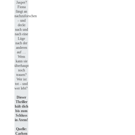
Jasper?
Fiona
fängt an
nachzuforschen
– und
deckt
nach und
nach eine
Lüge
nach der
anderen
auf …
Wem
kann sie
überhaupt
noch
trauen?
Wer ist
tot – und
wer lebt?
Dieser
Thriller
hält dich
bis zum
Schluss
in Atem!
Quelle:
Carlsen