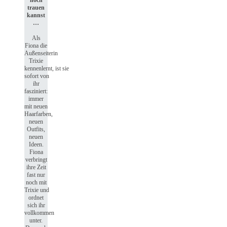
trauen
kannst
…
Als
Fiona die
Außenseiterin
Trixie
kennenlernt, ist sie
sofort von
ihr
fasziniert:
immer
mit neuen
Haarfarben,
neuen
Outfits,
neuen
Ideen.
Fiona
verbringt
ihre Zeit
fast nur
noch mit
Trixie und
ordnet
sich ihr
vollkommen
unter.