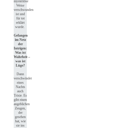
mysteriöse
Weise
verschwunden
ist und
für tot
erklärt
wurde.
Gefangen
im Netz
der
Intrigen:
Was ist
Wahrheit –
was ist
Lüge?
Dann
verschwindet
eines
Nachts
auch
Trixie. Es
gibt einen
angeblichen
Zeugen,
der
gesehen
hat, wie
sie ins