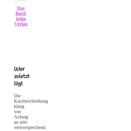
Das
Buch
beim
Verlag
Wer
zuletzt
lügt
Die
Kurzbeschreibung
klang
von
Anfang
an sehr
vielversprechend.