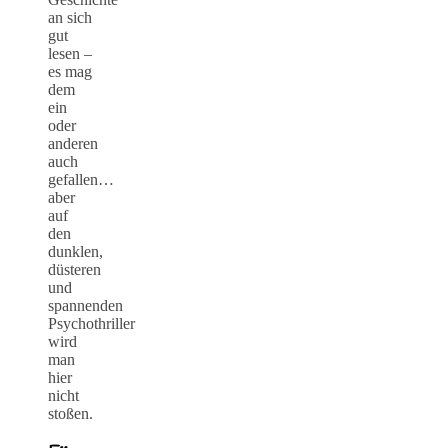
an sich
gut
lesen –
es mag
dem
ein
oder
anderen
auch
gefallen…
aber
auf
den
dunklen,
düsteren
und
spannenden
Psychothriller
wird
man
hier
nicht
stoßen.