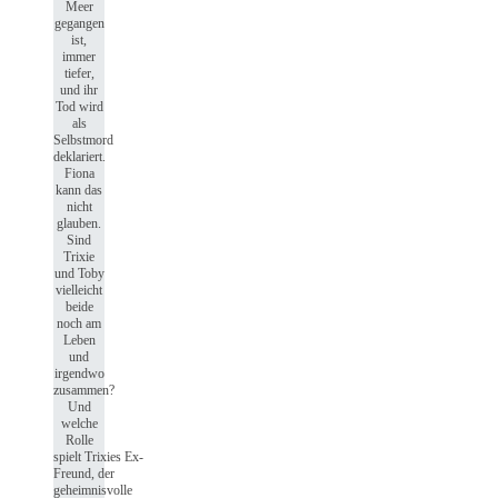
Meer
gegangen
ist,
immer
tiefer,
und ihr
Tod wird
als
Selbstmord
deklariert.
Fiona
kann das
nicht
glauben.
Sind
Trixie
und Toby
vielleicht
beide
noch am
Leben
und
irgendwo
zusammen?
Und
welche
Rolle
spielt Trixies Ex-
Freund, der
geheimnisvolle