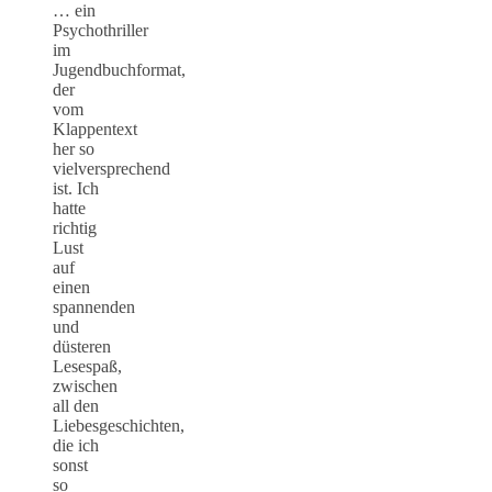
… ein
Psychothriller
im
Jugendbuchformat,
der
vom
Klappentext
her so
vielversprechend
ist. Ich
hatte
richtig
Lust
auf
einen
spannenden
und
düsteren
Lesespaß,
zwischen
all den
Liebesgeschichten,
die ich
sonst
so