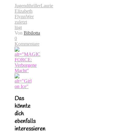
Jugendthriller
Laurie
Elizabeth
Flynn
Wer
zuletzt
lügt
Von
Bibilotta
0
Kommentare
Das
könnte
dich
ebenfalls
interessieren