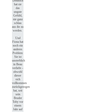
Dennoch
hat sie
das
ungute
Gefühl,
nie ganz
schlau
aus ihr zu
werden.
Und
Fiona hat
noch ein
anderes
Problem:
Sie ist
unsterblich
in Beau
verliebt –
obwohl
dieser
sich
vollkommen
zurückgezogen
hat, seit
sein
Bruder
Toby vor
einem
Jahr auf