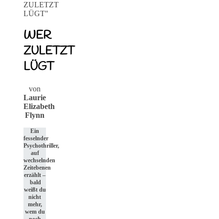
WER
ZULETZT
LÜGT
von
Laurie
Elizabeth
Flynn
Ein
fesselnder
Psychothriller,
auf
wechselnden
Zeitebenen
erzählt –
bald
weißt du
nicht
mehr,
wem du
noch