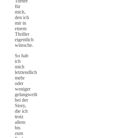
Turner
für
mich,
den ich
mir in
einem
Thriller
eigentlich
wünsche.
So hab
ich
mich
letztendlich
mehr
oder
weniger
gelangweilt
bei der
Story,
die ich
trotz
allem
bis
zum