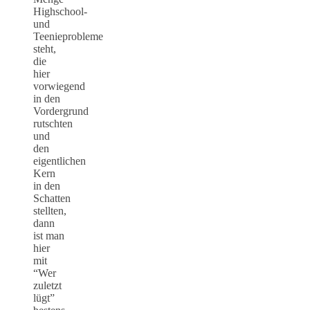
Highschool-
und
Teenieprobleme
steht,
die
hier
vorwiegend
in den
Vordergrund
rutschten
und
den
eigentlichen
Kern
in den
Schatten
stellten,
dann
ist man
hier
mit
“Wer
zuletzt
lügt”