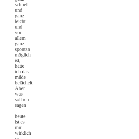
schnell
und
ganz
leicht
und
vor
allem
ganz
spontan
möglich
ist,
hätte
ich das
milde
belächelt.
Aber
was
soll ich
sagen
…
heute
ist es
mir
wirklich
so