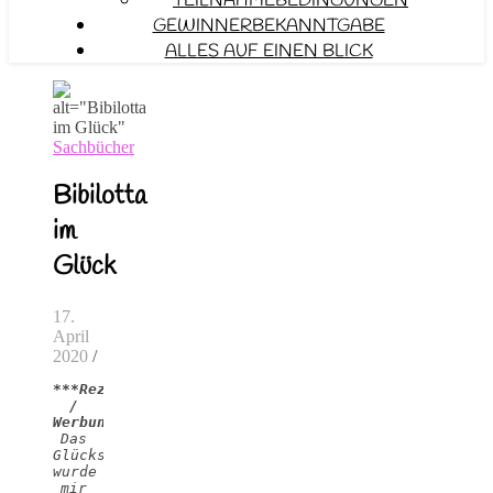
TEILNAHMEBEDINGUNGEN
GEWINNERBEKANNTGABE
ALLES AUF EINEN BLICK
Sachbücher
Bibilotta
im
Glück
17.
April
2020
/
***Rezensionsexemplare 
/ 
Werbung***
Das 
Glückspäckchen 
wurde 
mir 