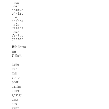
von 
der 
Kommunikationsagentur

ehrlich 
& 
anders 
als 
Rezensionsexemplare 
zur 
Verfügung 
gestellt.
Bibilotta
im
Glück
…
hätte
mir
mal
vor ein
paar
Tagen
einer
gesagt,
dass
das
ganz