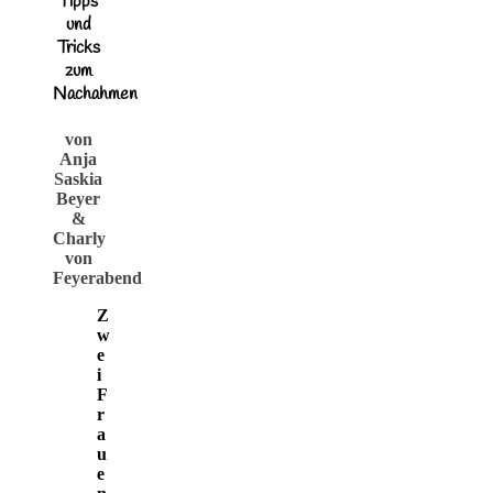
Tipps
und
Tricks
zum
Nachahmen
von
Anja
Saskia
Beyer
&
Charly
von
Feyerabend
Z
w
e
i
F
r
a
u
e