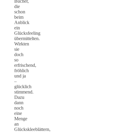
Bücher,
die
schon
beim
Anblick
ein
Glücksfeeling
übermittelten.
Wirkten
sie
doch
so
erfrischend,
fröhlich
und ja
–
glücklich
stimmend.
Dazu
dann
noch
eine
Menge
an
Glückskleeblättern,