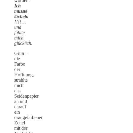
worden.
Ich
musste
lächeln
!!!!
…
und
fühlte
mich
glücklich.
Grün –
die
Farbe
der
Hoffnung,
strahlte
mich
das
Seidenpapier
an und
darauf
ein
orangefarbener
Zettel
mit der