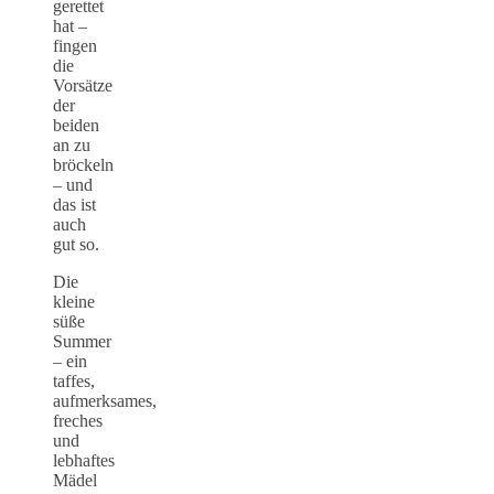
gerettet
hat –
fingen
die
Vorsätze
der
beiden
an zu
bröckeln
– und
das ist
auch
gut so.
Die
kleine
süße
Summer
– ein
taffes,
aufmerksames,
freches
und
lebhaftes
Mädel