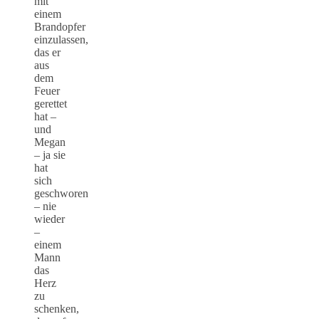
mit
einem
Brandopfer
einzulassen,
das er
aus
dem
Feuer
gerettet
hat –
und
Megan
– ja sie
hat
sich
geschworen
– nie
wieder
–
einem
Mann
das
Herz
zu
schenken,