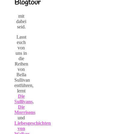
Blogtour
mit
dabei
seid.
Lasst
euch
von
uns in
die
Reihen
von
Bella
Sullivan
entführen,
lernt
Die
Sullivans
,
Die
Morrisons
und
Liebesgeschichten
von
Walker