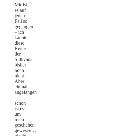
Mir ist
es auf
jeden
Fall so
gegangen
– ich
kannte
diese
Reihe
der
Sullivans
bisher
noch
nicht.
Aber
einmal
angefangen
–
schon
ist es
um
mich
geschehen
gewesen…
glaubt