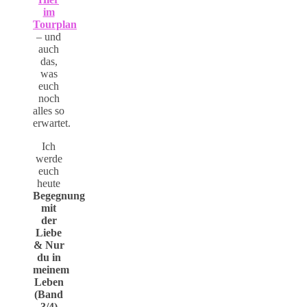
im
Tourplan
– und
auch
das,
was
euch
noch
alles so
erwartet.
Ich
werde
euch
heute
Begegnung
mit
der
Liebe
& Nur
du in
meinem
Leben
(Band
3/4)