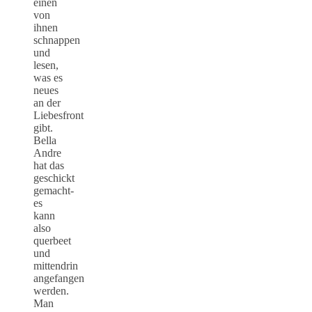
einen
von
ihnen
schnappen
und
lesen,
was es
neues
an der
Liebesfront
gibt.
Bella
Andre
hat das
geschickt
gemacht-
es
kann
also
querbeet
und
mittendrin
angefangen
werden.
Man