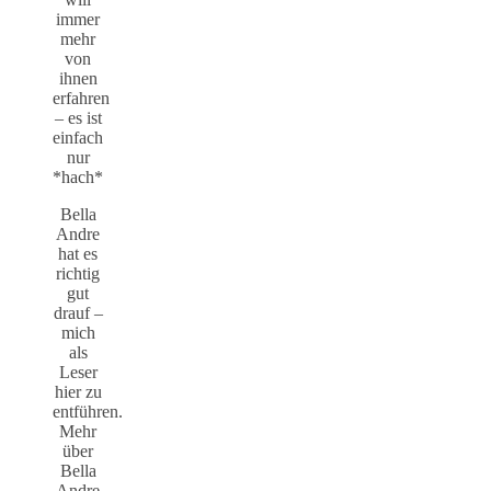
immer
mehr
von
ihnen
erfahren
– es ist
einfach
nur
*hach*
Bella
Andre
hat es
richtig
gut
drauf –
mich
als
Leser
hier zu
entführen.
Mehr
über
Bella
Andre