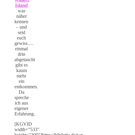
Island
was
näher
kennen
– und
seid
euch
gewiss….
einmal
drin
abgetaucht
gibt es
kaum
mehr
ein
entkommen.
Da
spreche
ich aus
eigener
Erfahrung.
[KGVID
width=”533″
height=”300″]https://bibilotta.de/wp-