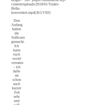
content/uploads/2018/01/Trailer-
Bella-
konvertiert.mp4[/KGVID]
Den
Anfang
haben
die
Sullivans
gemacht.
Ich
kann
euch
soviel
verraten
– ich
liebe
sie
schon
nach
kurzer
Zeit
sehr
und
will