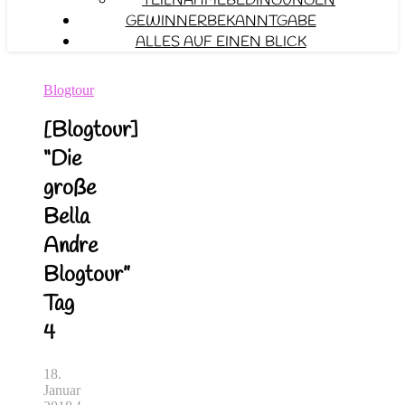
TEILNAHMEBEDINGUNGEN
GEWINNERBEKANNTGABE
ALLES AUF EINEN BLICK
Blogtour
[Blogtour]
“Die
große
Bella
Andre
Blogtour”
Tag
4
18.
Januar