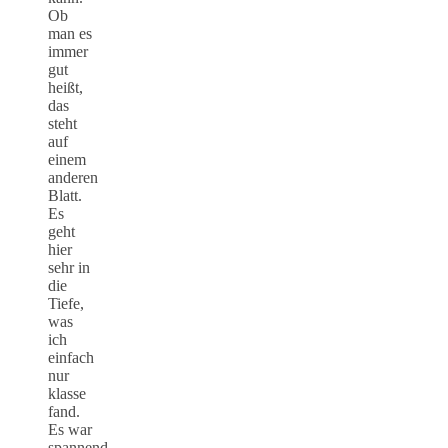
Ob
man es
immer
gut
heißt,
das
steht
auf
einem
anderen
Blatt.
Es
geht
hier
sehr in
die
Tiefe,
was
ich
einfach
nur
klasse
fand.
Es war
spannend,