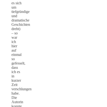
es sich
um
tiefgründige
und
dramatische
Geschichten
dreht)
– so
war
ich
hier
auf
einmal
so
gefesselt,
dass
ich es
in
kurzer
Zeit
verschlungen
habe.
Die
Autorin
konnte