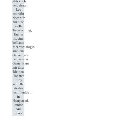
glücklich
verheiratet.
Leo
schreibt
Nachrufe
für eine
große
Tageszeitung,
Emma
ist eine
brillante
Meeresbiologin
und ein
ehemaliger
Fernsehstar.
Gemeinsam
mit ihrer
kleinen
Tochter
Ruby
genießen
sie das
Familienidyll
in
Hampstead,
London.
Nur
eines