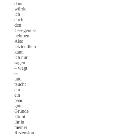
dann
würde
ich
euch
den
Lesegenuss
nehmen.
Also
letztendlich
kann
ich nur
sagen
– wagt
es –
und
taucht
ein …
ein
paar
gute
Gründe
könnt
ihr in
meiner
Rezension