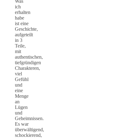
Was
ich
erhalten
habe
ist eine
Geschichte,
aufgeteilt
in 3
Teile,
mit
authentischen,
tiefgründigen
Charakteren,
viel
Gefühl
und
eine
Menge
an
Lügen
und
Geheimnissen.
Es war
überwältigend,
schockierend,