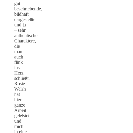
gut
beschriebende,
bildhaft
dargestellte
und ja
– sehr
authentische
Charaktere,
die
man
auch
flink
ins
Herz
schließt.
Rosie
Walsh
hat
hier
ganze
Arbeit
geleistet
und
mich
in eine