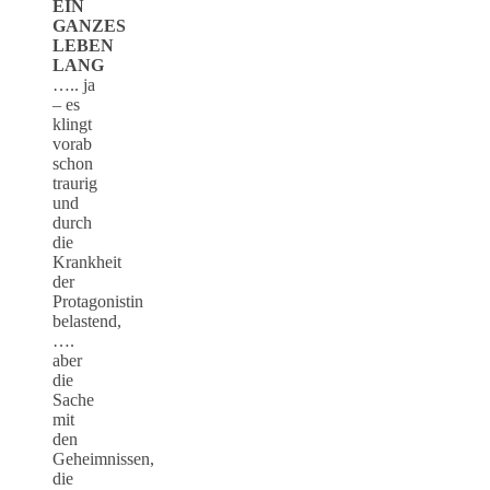
EIN
GANZES
LEBEN
LANG
….. ja
– es
klingt
vorab
schon
traurig
und
durch
die
Krankheit
der
Protagonistin
belastend,
….
aber
die
Sache
mit
den
Geheimnissen,
die