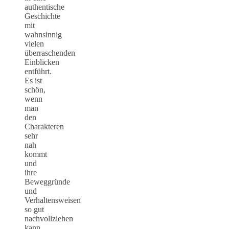
authentische
Geschichte
mit
wahnsinnig
vielen
überraschenden
Einblicken
entführt.
Es ist
schön,
wenn
man
den
Charakteren
sehr
nah
kommt
und
ihre
Beweggründe
und
Verhaltensweisen
so gut
nachvollziehen
kann.