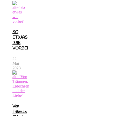
SO
ETWAS
WIE
VORBEI
22.
Mai
2023
Von
Träumen