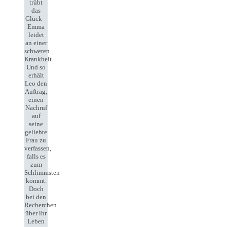
trübt
das
Glück –
Emma
leidet
an einer
schweren
Krankheit.
Und so
erhält
Leo den
Auftrag,
einen
Nachruf
auf
seine
geliebte
Frau zu
verfassen,
falls es
zum
Schlimmsten
kommt.
Doch
bei den
Recherchen
über ihr
Leben