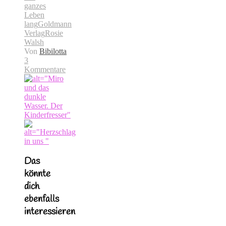
ganzes
Leben
lang
Goldmann
Verlag
Rosie
Walsh
Von
Bibilotta
3
Kommentare
Das
könnte
dich
ebenfalls
interessieren