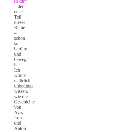
in dir
”
– der
erste
Teil
dieser
Reihe
–
schon
so
berührt
und
bewegt
hat.
Ich
wollte
natürlich
unbedingt
wissen,
wie die
Geschichte
von
Ava,
Lou
und
Anton