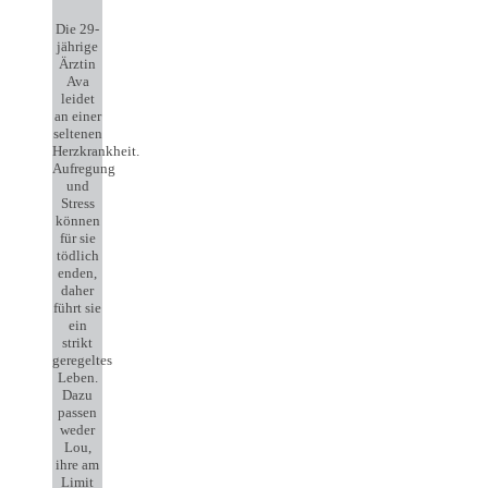
Die 29-
jährige
Ärztin
Ava
leidet
an einer
seltenen
Herzkrankheit.
Aufregung
und
Stress
können
für sie
tödlich
enden,
daher
führt sie
ein
strikt
geregeltes
Leben.
Dazu
passen
weder
Lou,
ihre am
Limit