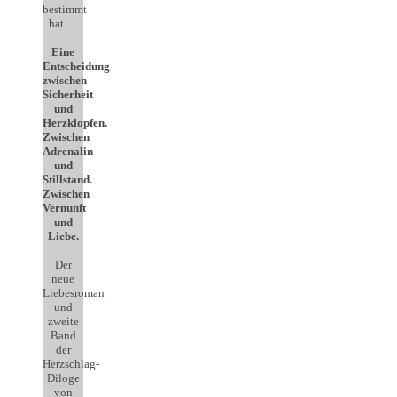
bestimmt
hat …
Eine
Entscheidung
zwischen
Sicherheit
und
Herzklopfen.
Zwischen
Adrenalin
und
Stillstand.
Zwischen
Vernunft
und
Liebe.
Der
neue
Liebesroman
und
zweite
Band
der
Herzschlag-
Diloge
von