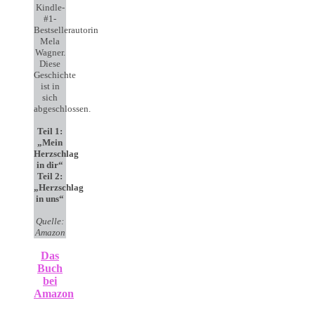
Kindle-
#1-
Bestsellerautorin
Mela
Wagner.
Diese
Geschichte
ist in
sich
abgeschlossen.
Teil 1:
„Mein
Herzschlag
in dir“
Teil 2:
„Herzschlag
in uns“
Quelle:
Amazon
Das
Buch
bei
Amazon