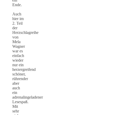
ein
Ende.
Auch
hier im
2. Teil
der
Herzschlagreihe
von
Mela
Wagner
war es
einfach
wieder
nur ein
herzergreifend
schöner,
rührender
aber
auch
ein
adrenalingeladener
Lesespaß.
Mit
sehr