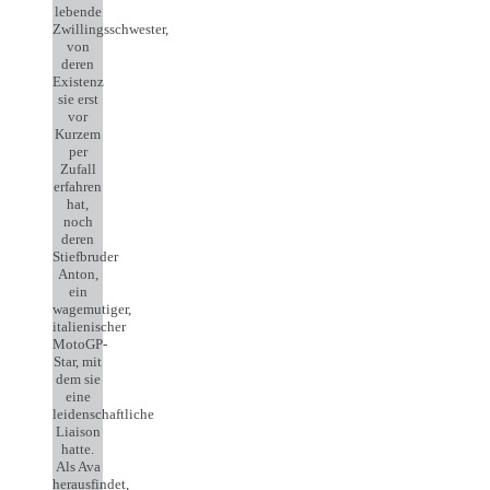
lebende
Zwillingsschwester,
von
deren
Existenz
sie erst
vor
Kurzem
per
Zufall
erfahren
hat,
noch
deren
Stiefbruder
Anton,
ein
wagemutiger,
italienischer
MotoGP-
Star, mit
dem sie
eine
leidenschaftliche
Liaison
hatte.
Als Ava
herausfindet,