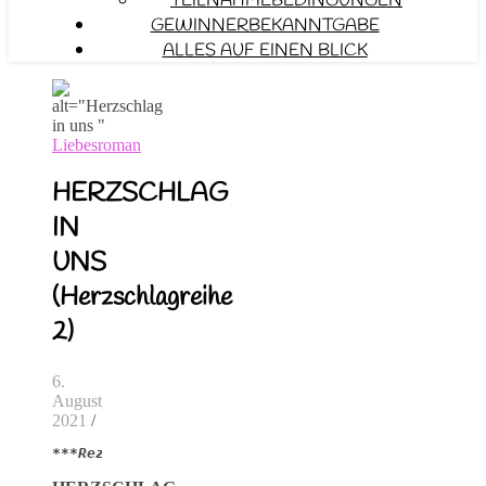
TEILNAHMEBEDINGUNGEN
GEWINNERBEKANNTGABE
ALLES AUF EINEN BLICK
Liebesroman
HERZSCHLAG
IN
UNS
(Herzschlagreihe
2)
6.
August
2021
/
***Rezensionsexemplar***