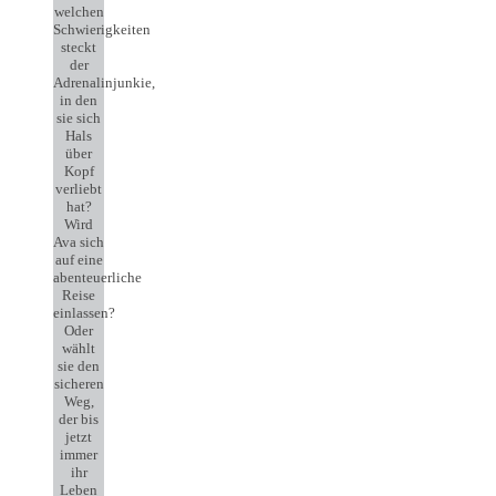
welchen
Schwierigkeiten
steckt
der
Adrenalinjunkie,
in den
sie sich
Hals
über
Kopf
verliebt
hat?
Wird
Ava sich
auf eine
abenteuerliche
Reise
einlassen?
Oder
wählt
sie den
sicheren
Weg,
der bis
jetzt
immer
ihr
Leben