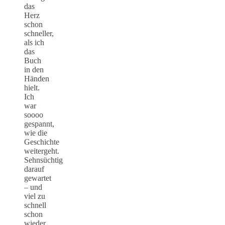
das
Herz
schon
schneller,
als ich
das
Buch
in den
Händen
hielt.
Ich
war
soooo
gespannt,
wie die
Geschichte
weitergeht.
Sehnsüchtig
darauf
gewartet
– und
viel zu
schnell
schon
wieder