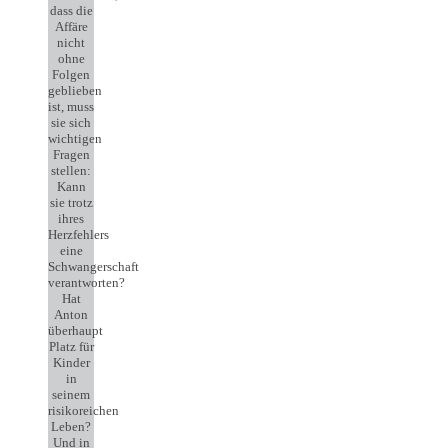
dass die
Affäre
nicht
ohne
Folgen
geblieben
ist, muss
sie sich
wichtigen
Fragen
stellen:
Kann
sie trotz
ihres
Herzfehlers
eine
Schwangerschaft
verantworten?
Hat
Anton
überhaupt
Platz für
Kinder
in
seinem
risikoreichen
Leben?
Und in