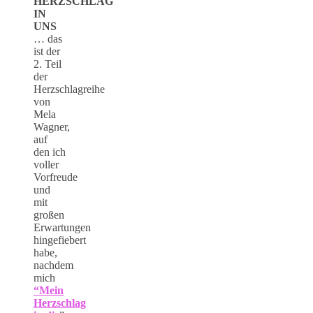
HERZSCHLAG
IN
UNS
… das
ist der
2. Teil
der
Herzschlagreihe
von
Mela
Wagner,
auf
den ich
voller
Vorfreude
und
mit
großen
Erwartungen
hingefiebert
habe,
nachdem
mich
“Mein
Herzschlag