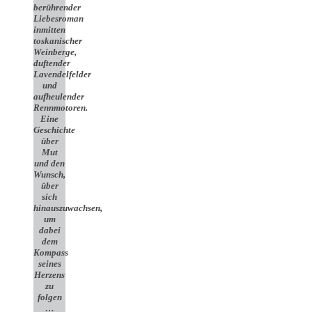
berührender
Liebesroman
inmitten
toskanischer
Weinberge,
duftender
Lavendelfelder
und
aufheulender
Rennmotoren.
Eine
Geschichte
über
Mut
und den
Wunsch,
über
sich
hinauszuwachsen,
um
dabei
dem
Kompass
seines
Herzens
zu
folgen
…