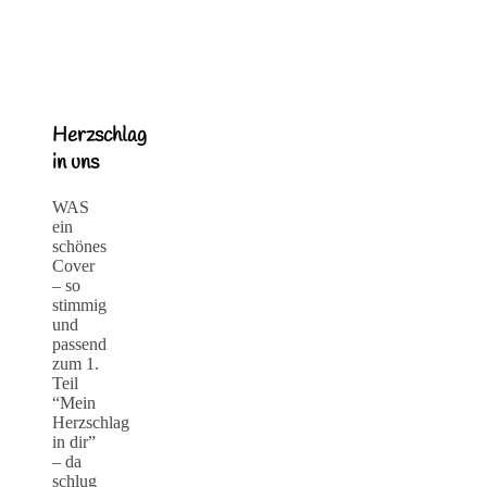
Herzschlag
in uns
WAS
ein
schönes
Cover
– so
stimmig
und
passend
zum 1.
Teil
“Mein
Herzschlag
in dir”
– da
schlug