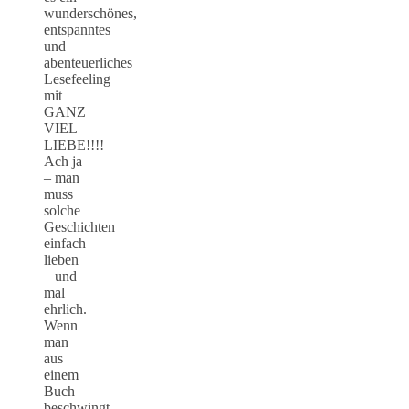
wunderschönes,
entspanntes
und
abenteuerliches
Lesefeeling
mit
GANZ
VIEL
LIEBE!!!!
Ach ja
– man
muss
solche
Geschichten
einfach
lieben
– und
mal
ehrlich.
Wenn
man
aus
einem
Buch
beschwingt