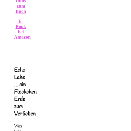
Infos
zum
Buch
E-
Book
bei
Amazon
Echo
Lake
… ein
Fleckchen
Erde
zum
Verlieben
Was