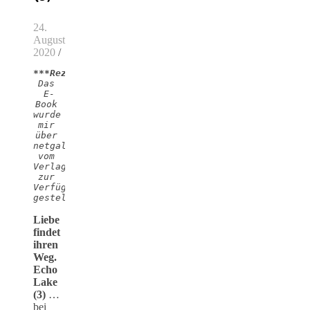
24.
August
2020
/
***Rezensionsexemplar***
Das 
E-
Book 
wurde 
mir 
über 
netgalley 
vom 
Verlag

zur 
Verfügung 
gestellt. 
Liebe
findet
ihren
Weg.
Echo
Lake
(3)
…
bei