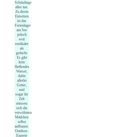
Schützlinge
alles tun.
Zu ihrem
Entsetzen
ist das
Ferienlager
am See
jedoch
weit
rustikaler
als
gedacht:
Es gibt
kein
fließendes
Wasser,
dafür
allerlei
Getier,
und
sogar ihr
Zelt
müssen
sich die
verwöhnten
Mädchen
selbst
aufbauen.
Outdoor-
Experte