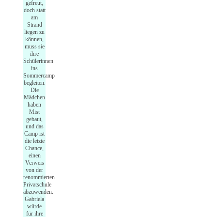
gefreut,
doch statt
am
Strand
liegen zu
können,
muss sie
ihre
Schülerinnen
ins
Sommercamp
begleiten.
Die
Mädchen
haben
Mist
gebaut,
und das
Camp ist
die letzte
Chance,
einen
Verweis
von der
renommierten
Privatschule
abzuwenden.
Gabriela
würde
für ihre