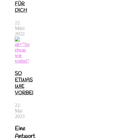
FÜR
DICH
22.
März
2022
SO
ETWAS
WIE
VORBEI
22.
Mai
2023
Eine
Antwort