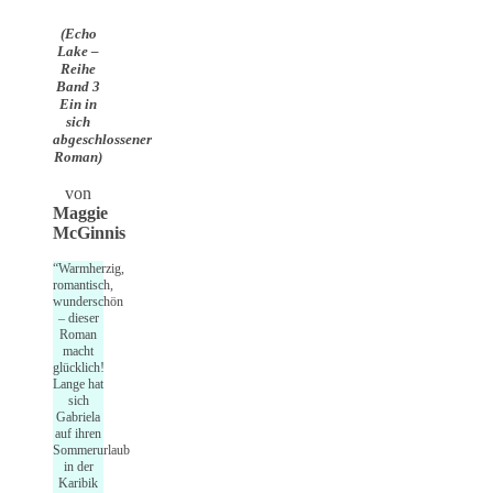
(Echo
Lake –
Reihe
Band 3
Ein in
sich
abgeschlossener
Roman)
von
Maggie
McGinnis
“Warmherzig,
romantisch,
wunderschön
– dieser
Roman
macht
glücklich!
Lange hat
sich
Gabriela
auf ihren
Sommerurlaub
in der
Karibik