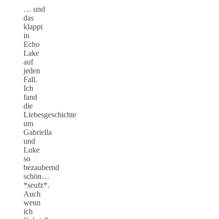
… und
das
klappt
in
Echo
Lake
auf
jeden
Fall.
Ich
fand
die
Liebesgeschichte
um
Gabriella
und
Luke
so
bezaubernd
schön…
*seufz*.
Auch
wenn
ich