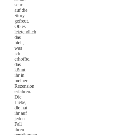
sehr
auf die
Story
gefreut.
Ob es
letztendlich
das
hielt,
was
ich
erhoffte,
das
könnt
ihr in
meiner
Rezension
erfahren.
Die
Liebe,
die hat
ihr auf
jeden
Fall
ihren
verträumten,