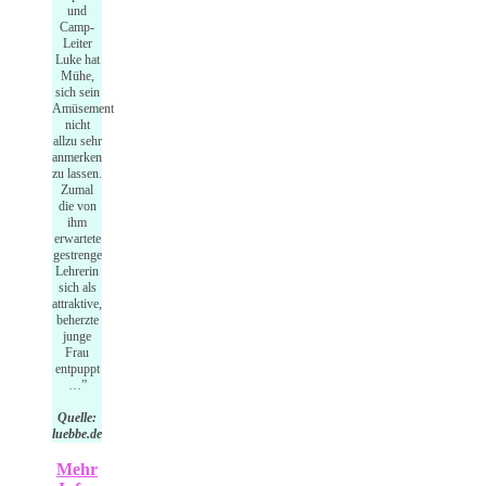
und
Camp-
Leiter
Luke hat
Mühe,
sich sein
Amüsement
nicht
allzu sehr
anmerken
zu lassen.
Zumal
die von
ihm
erwartete
gestrenge
Lehrerin
sich als
attraktive,
beherzte
junge
Frau
entpuppt
…”
Quelle:
luebbe.de
Mehr