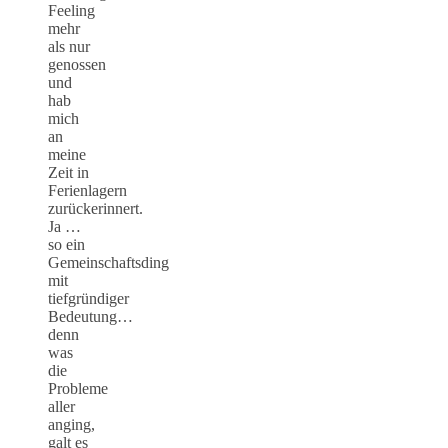
Feeling
mehr
als nur
genossen
und
hab
mich
an
meine
Zeit in
Ferienlagern
zurückerinnert.
Ja …
so ein
Gemeinschaftsding
mit
tiefgründiger
Bedeutung…
denn
was
die
Probleme
aller
anging,
galt es