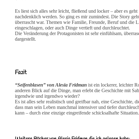
Es liest sich alles sehr leicht, fließend und locker – aber es ge
nachdenklich werden. So ging es mir zumindest. Die Story geht 
überrascht war. Themen wie Familie, Freunde, Beruf und die 
eingeschlagen, oder auch Dinge vertieft und durchleuchtet.
Die Veränderung der Protagonisten ist sehr einfühlsam, überrasc
dargestellt.
Fazit
“Seifenblasen” von Alesia Fridman
ist ein lockerer, leichter
anderen Blick auf die Dinge, man erlebt die Geschichte mit Sabr
irgendwie und irgendwo wieder?
Es ist alles sehr realistisch und greifbar nah, eine Geschichte, 
dass man sein Leben manchmal intensiver und tiefer durchleucht
kann – durch eine einzige eingreifende schicksalhafte Situation.
Weitere Bücher von Alesia Fridman die ich gelesen habe: