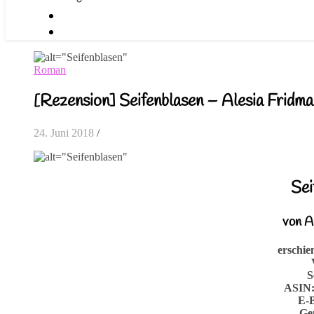
Roman
[Rezension] Seifenblasen – Alesia Fridma
24. Juni 2018
/
Sei
von A
erschie
S
ASIN
E-
Ge