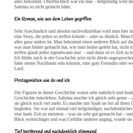
alles bekommt. Oberflächlich war ein mal – tiefgründig wird d
Sabrina so nicht gedacht hätte.
Ein Roman, wie aus dem Leben gegriffen
Sehr Anschaulich und absolut nachvollziehbar wird man hier in
eine Story, die jeden so treffen könnte – oder so ähnlich. M
alles ganz anders ist. Man bekommt einen anderen Blick auf die
was man bisher gemacht hat, wie man bisher gelebt hat, nicht 
treffen glaub jeden irgendwann mal – und dann ist es Zeit zu h
Ich fühlte mich in der Geschichte jetzt nicht direkt angesproche
hätte meine Nachbarin sein können, eine gute Freundin oder we
Lauf.
Protagonisten wie du und ich
Die Figuren in dieser Geschichte waren sehr natürlich und bode
Geschichte miterleben. Sabrina mochte ich gleich sehr gerne
sie gleich noch viel mehr. Es machte mir Spaß sie bei all ihr
begleiten. Sie war auf einmal viel tiefgründiger, nachdenklicher
eine harte Zeit zu meistern – was sie sehr gut gemacht hat – und
Blick weitsichtiger und was Gefühle anderer anging, wurde sie
Tief berührend und nachdenklich stimmend