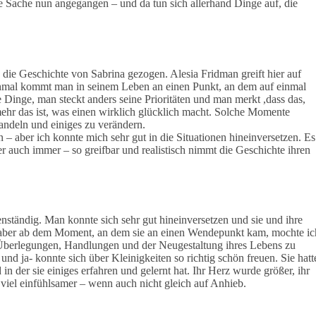
ie Sache nun angegangen – und da tun sich allerhand Dinge auf, die
 die Geschichte von Sabrina gezogen. Alesia Fridman greift hier auf
anchmal kommt man in seinem Leben an einen Punkt, an dem auf einmal
 Dinge, man steckt anders seine Prioritäten und man merkt ,dass das,
mehr das ist, was einen wirklich glücklich macht. Solche Momente
andeln und einiges zu verändern.
n – aber ich konnte mich sehr gut in die Situationen hineinversetzen. Es
r auch immer – so greifbar und realistisch nimmt die Geschichte ihren
nständig. Man konnte sich sehr gut hineinversetzen und sie und ihre
 – aber ab dem Moment, an dem sie an einen Wendepunkt kam, mochte ic
en Überlegungen, Handlungen und der Neugestaltung ihres Lebens zu
 und ja- konnte sich über Kleinigkeiten so richtig schön freuen. Sie hatt
 in der sie einiges erfahren und gelernt hat. Ihr Herz wurde größer, ihr
 viel einfühlsamer – wenn auch nicht gleich auf Anhieb.