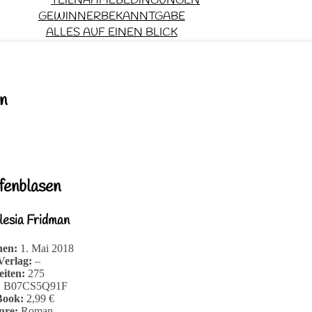
TEILNAHMEBEDINGUNGEN
GEWINNERBEKANNTGABE
ALLES AUF EINEN BLICK
n
fenblasen
lesia Fridman
nen:
1. Mai 2018
Verlag:
–
eiten:
275
:
B07CS5Q91F
Book:
2,99 €
nre:
Roman