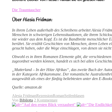
Die Traumtaucher
Über Alesia Fridman:
In ihrem Leben außerhalb des Schreibens arbeitet Alesia Fridma
Menschen in schwierigen Lebenssituationen, die ihrem Schicks
nie wieder aus dem Kopf. Es ist die Bandbreite menschlicher Em
berührt. Sie erzählt Geschichten von Menschen, deren Leben ei
gesucht haben, oder die Wege einschlagen, von denen sie nicht
Obwohl es in ihren Romanen Elemente gibt, die verschiedenen
zugeordnet werden können, handelt es sich bei allen Geschich
„Mutterland – In der Hitze Afrikas“, das zweite Buch der Aut
in der Kategorie Afrikaromane. Der romantische Australienthr
ausgewählt als eines der fünfzig beliebtesten unter den E-Books
Quelle: amazon.de
Alesia Fridman
Rezension
Roman
Seifenblasen
Von
Bibilotta
2 Kommentare