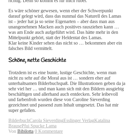
richtig. Denn so kommt es für mich rüber.
Es wäre schöner gewesen, wenn eher der Schwerpunkt
darauf gelegt wird, dass das nunmal das Naturell des Lamas
ist – jeder hat ja so seine Eigenarten – aber dass man aus
unangenehmen Macken auch positives rausziehen kann …
was am Ende auch aufgeführt wird. Das hätte mehr in den
Mittelpunkt gehört, statt der Heldentat des Lamas.
Klar keine Kinder sehen das nicht so … bekommen aber ein
falsches Bild vermittelt.
Schöne, nette Geschichte
Trotzdem ist es eine bunte, lustige Geschichte, wenn man
nicht zu sehr auf die Moral aus ist … sondern eher auf
unterhaltsamen Bilderbuchspaß. Die Illustrationen geben da ja
sehr viel her … und man kann sich mit den Bildern ausgiebig
beschäftigen und allerhand auch entdecken. Sehr leibevoll
und farbenfroh wurden diese von Caroline Sieverding
gezeichnet und passend zum Inhalt umgesetzt. Das hat mir
super gefallen.
Bilderbuch
Carola Sieverding
Esslinger Verlag
Katalina
Brause
Pfui Spucke Lama
Von
Bibilotta
0 Kommentare