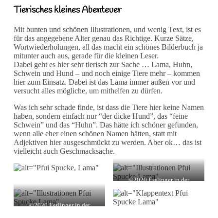
Tierisches kleines Abenteuer
Mit bunten und schönen Illustrationen, und wenig Text, ist es
für das angegebene Alter genau das Richtige. Kurze Sätze,
Wortwiederholungen, all das macht ein schönes Bilderbuch ja
mitunter auch aus, gerade für die kleinen Leser.
Dabei geht es hier sehr tierisch zur Sache … Lama, Huhn,
Schwein und Hund – und noch einige Tiere mehr – kommen
hier zum Einsatz. Dabei ist das Lama immer außen vor und
versucht alles mögliche, um mithelfen zu dürfen.
Was ich sehr schade finde, ist dass die Tiere hier keine Namen
haben, sondern einfach nur “der dicke Hund”, das “feine
Schwein” und das “Huhn”. Das hätte ich schöner gefunden,
wenn alle eher einen schönen Namen hätten, statt mit
Adjektiven hier ausgeschmückt zu werden. Aber ok… das ist
vielleicht auch Geschmacksache.
©2020 Esslinger in der
Thienemann-Esslinger Verlag
GmbH, Stuttgart
Illustrationen: Carola
©2020 Esslinger in der
Sieverding
Thienemann-Esslinger Verlag