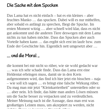
GmbH, Stuttgart
Die Sache mit dem Spucken
Illustrationen: Carola
Sieverding
Das Lama hat es nicht einfach – hat es ein kleines – aber
feuchtes Manko … das spucken. Dabei will es nur mithelfen,
aber sobald es anfängt zu sprechen, fliegt die Spucke. Im
ersten Moment witzig … aber schnell wird klar, dass es nicht
gut ankommt und die anderen Tiere deswegen mit dem Lama
nichts zu tun haben möchte. Dass das Spucken aber auch
Vorteile haben kann … das ergibt sich erst im laufe bzw. zum
Ende der Geschichte hin. Eigentlich nett umgesetzt aber …
… und die Moral ..
die kommt bei mir nicht so rüber, wie sie wohl gedacht war
… was ich sehr schade finde. Dass das Lama erst eine
Heldentat erbringen muss, damit sie in den Kreis
aufgenommen wird, das find ich hier jetzt ein bisschen – naja
– wie soll ich sagen … es bringt eine falsche Wirkung rüber.
Da mag man mir jetzt “Kleinkarriertheit” unterstellen oder so
… aber nein. Ich finde, das hätte man anders Lösen müssen
um die Sache besser zu verpacken und zu verdeutlichen.
Meiner Meinung nach ist die Aussage, dass man erst was
großartiges Leisten muss, um akzeptiert zu werden, nicht