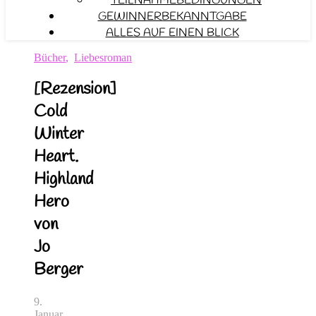
TEILNAHMEBEDINGUNGEN
GEWINNERBEKANNTGABE
ALLES AUF EINEN BLICK
Bücher
,
Liebesroman
[Rezension]
Cold
Winter
Heart.
Highland
Hero
von
Jo
Berger
9.
Januar