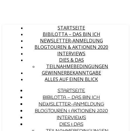
STARTSEITE
BIBILOTTA – DAS BIN ICH
NEWSLETTER-ANMELDUNG
BLOGTOUREN & AKTIONEN 2020
INTERVIEWS
DIES & DAS
TEILNAHMEBEDINGUNGEN
GEWINNERBEKANNTGABE
ALLES AUF EINEN BLICK
STARTSEITE
BIBILOTTA – DAS BIN ICH
NEWSLETTER-ANMELDUNG
BLOGTOUREN & AKTIONEN 2020
INTERVIEWS
DIES & DAS