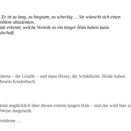
g. Er ist zu lang, zu biegsam, zu scheckig … Sie wünscht sich einen
roblem abzulenken.
de erkennt, welche Vorteile so ein langer Hals haben kann.
dschaft.
oberta – die Giraffe – und dann Henry, die Schildkröte. Beide haben
 diesem Kinderbuch.
t total unglücklich über diesen extrem langen Hals – und das wird hier z
Weise dargestellt.
 Probleme …