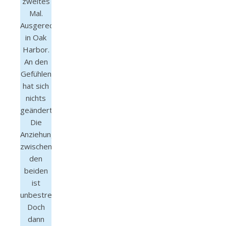
zweites
Mal.
Ausgerechnet
in Oak
Harbor.
An den
Gefühlen
hat sich
nichts
geändert.
Die
Anziehung
zwischen
den
beiden
ist
unbestreitbar.
Doch
dann