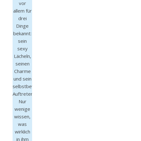
vor
allem für
drei
Dinge
bekannt:
sein
sexy
Lächeln,
seinen
Charme
und sein
selbstbewusstes
Auftreten.
Nur
wenige
wissen,
was
wirklich
in ihm