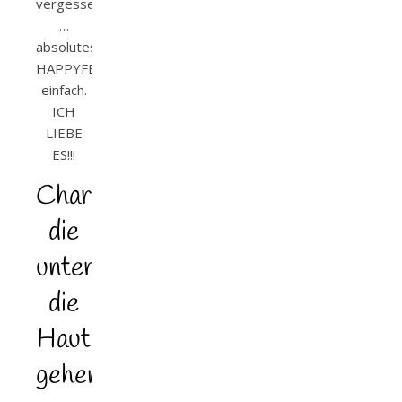
vergessen
…
absolutes
HAPPYFEELING
einfach.
ICH
LIEBE
ES!!!
Charaktere,
die
unter
die
Haut
gehen