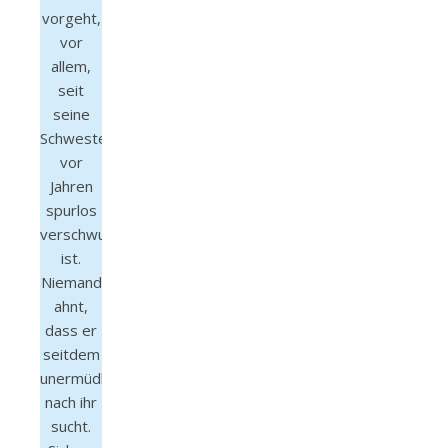
vorgeht,
vor
allem,
seit
seine
Schwester
vor
Jahren
spurlos
verschwunden
ist.
Niemand
ahnt,
dass er
seitdem
unermüdlich
nach ihr
sucht.