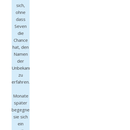
sich,
ohne
dass
Seven
die
Chance
hat, den
Namen
der
Unbekannten
zu
erfahren.
Monate
später
begegnen
sie sich
ein