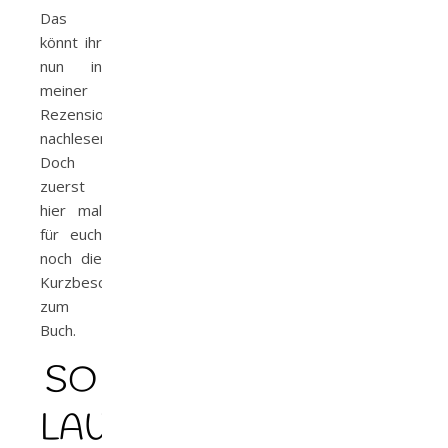
Das
könnt ihr
nun in
meiner
Rezension
nachlesen.
Doch
zuerst
hier mal
für euch
noch die
Kurzbeschreibung
zum
Buch.
SO
LAUT