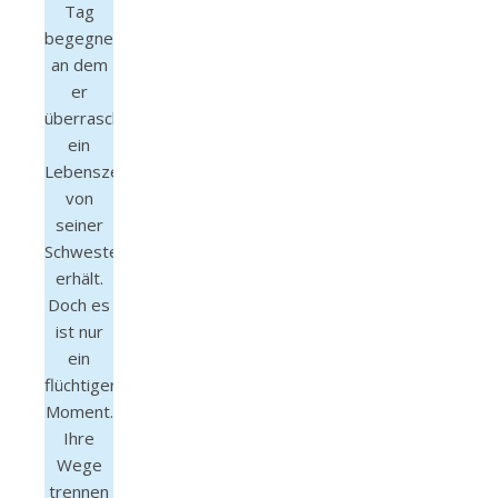
Tag
begegnet,
an dem
er
überraschend
ein
Lebenszeichen
von
seiner
Schwester
erhält.
Doch es
ist nur
ein
flüchtiger
Moment.
Ihre
Wege
trennen