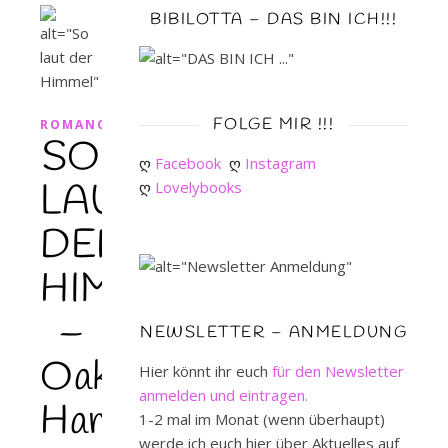
BIBILOTTA – DAS BIN ICH!!!
FOLGE MIR !!!
ROMANCE
SO
ღ 
Facebook
ღ 
Instagram
LAUT
ღ 
Lovelybooks
DER
HIMMEL
–
NEWSLETTER – ANMELDUNG
Oak
Hier könnt ihr euch
für den Newsletter
anmelden und eintragen.
Harbor
1-2 mal im Monat (wenn überhaupt)
werde ich euch hier über Aktuelles auf