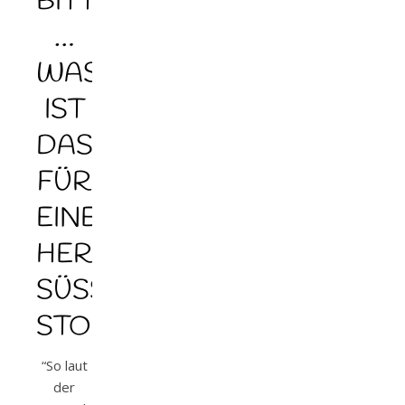
BITTE
…
WAS
IST
DAS
FÜR
EINE
HERZZERREISSENDE
SÜSSE
STORY
“So laut
der