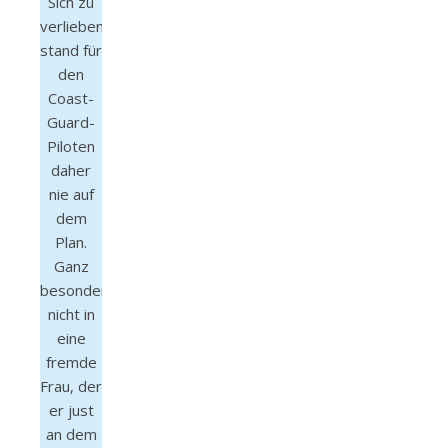
Sich zu
verlieben
stand für
den
Coast-
Guard-
Piloten
daher
nie auf
dem
Plan.
Ganz
besonders
nicht in
eine
fremde
Frau, der
er just
an dem