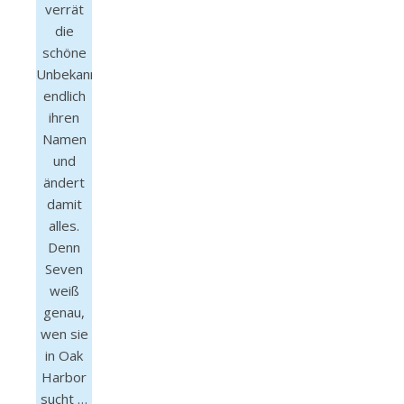
verrät
die
schöne
Unbekannte
endlich
ihren
Namen
und
ändert
damit
alles.
Denn
Seven
weiß
genau,
wen sie
in Oak
Harbor
sucht …