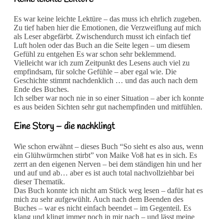
Es war keine leichte Lektüre – das muss ich ehrlich zugeben.
Zu tief haben hier die Emotionen, die Verzweiflung auf mich
als Leser abgefärbt. Zwischendurch musst ich einfach tief
Luft holen oder das Buch an die Seite legen – um diesem
Gefühl zu entgehen Es war schon sehr beklemmend.
Vielleicht war ich zum Zeitpunkt des Lesens auch viel zu
empfindsam, für solche Gefühle – aber egal wie. Die
Geschichte stimmt nachdenklich … und das auch nach dem
Ende des Buches.
Ich selber war noch nie in so einer Situation – aber ich konnte
es aus beiden Sichten sehr gut nachempfinden und mitfühlen.
Eine Story – die nachklingt
Wie schon erwähnt – dieses Buch “So sieht es also aus, wenn
ein Glühwürmchen stirbt” von Maike Voß hat es in sich. Es
zerrt an den eigenen Nerven – bei dem ständigen hin und her
und auf und ab… aber es ist auch total nachvollziehbar bei
dieser Thematik.
Das Buch konnte ich nicht am Stück weg lesen – dafür hat es
mich zu sehr aufgewühlt. Auch nach dem Beenden des
Buches – war es nicht einfach beendet – im Gegenteil. Es
klang und klingt immer noch in mir nach – und lässt meine