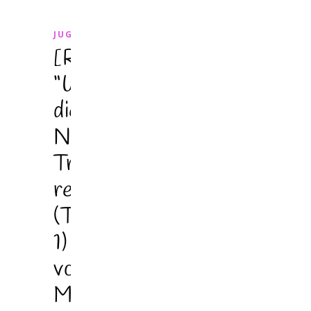
JUGENDBUCH
[Rezension]
“Wenn
die
Nacht
Träume
regnet”
(Teil
1)
von
Mirjam