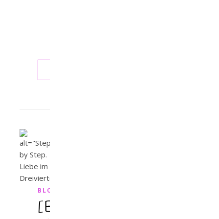
**Loopingküsse
und
Achterbahngefühle
auf…
WEITERLESEN
BLOGTOUR
[Blogtour]