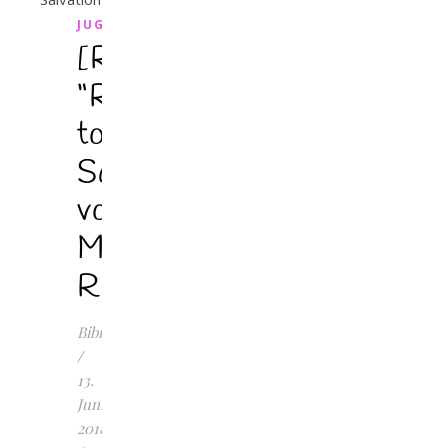
JUGENDBUCH
[Rezension]
“Road
to
Salvation”
von
Martina
Riemer
Bibilotta
/
13.
Juni
2018