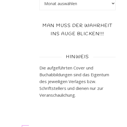
Archiv
ausgeschlossen.
Auf
solche
MAN MUSS DER WAHRHEIT
Abenteuer
lasse
INS AUGE BLICKEN!!!
ich
mich
lesetechnisch
HINWEIS
sehr
gerne
Die aufgeführten Cover und
ein
Buchabbildungen sind das Eigentum
-
des jeweiligen Verlages bzw.
und
Schriftstellers und dienen nur zur
wenn
Veranschaulichung.
man
dabei
noch…