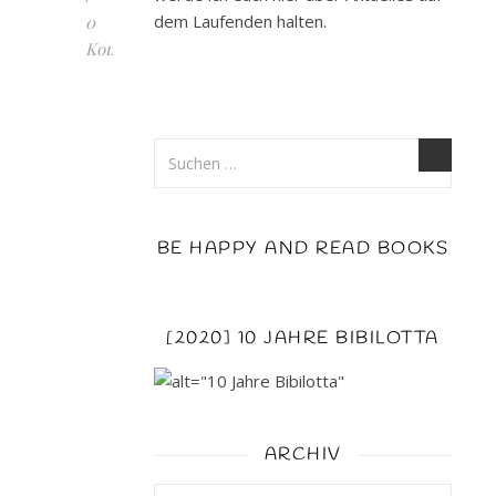
dem Laufenden halten.
0
Kommentare
Jugendromane
können
so
herrlich
erfrischend
sein.
BE HAPPY AND READ BOOKS
Eine
kleine
Zeitreise
in
[2020] 10 JAHRE BIBILOTTA
die
eigene
Jugend
ist
ARCHIV
da
nicht