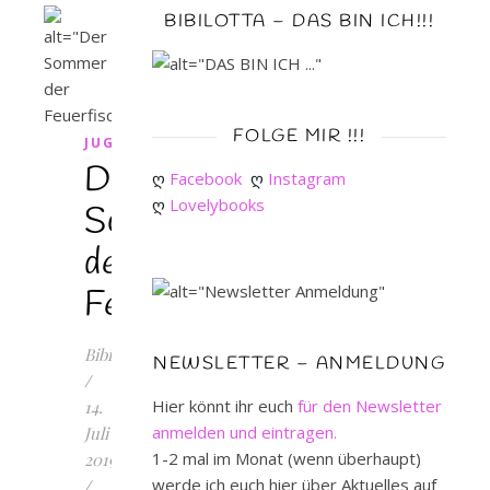
BIBILOTTA – DAS BIN ICH!!!
FOLGE MIR !!!
JUGENDBUCH
Der
ღ 
Facebook
ღ 
Instagram
ღ 
Lovelybooks
Sommer
der
Feuerfische
Bibilotta
NEWSLETTER – ANMELDUNG
/
Hier könnt ihr euch
für den Newsletter
14.
anmelden und eintragen.
Juli
1-2 mal im Monat (wenn überhaupt)
2019
werde ich euch hier über Aktuelles auf
/