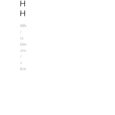
H.
Hüberli
Bibilotta
/
15.
Januar
2018
/
2
Kommentare
Wenn
die
Nacht
Träume
regnet
(Teil