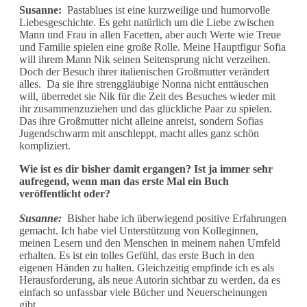
Susanne:
Pastablues ist eine kurzweilige und humorvolle
Liebesgeschichte. Es geht natürlich um die Liebe zwischen
Mann und Frau in allen Facetten, aber auch Werte wie Treue
und Familie spielen eine große Rolle. Meine Hauptfigur Sofia
will ihrem Mann Nik seinen Seitensprung nicht verzeihen.
Doch der Besuch ihrer italienischen Großmutter verändert
alles. Da sie ihre strenggläubige Nonna nicht enttäuschen
will, überredet sie Nik für die Zeit des Besuches wieder mit
ihr zusammenzuziehen und das glückliche Paar zu spielen.
Das ihre Großmutter nicht alleine anreist, sondern Sofias
Jugendschwarm mit anschleppt, macht alles ganz schön
kompliziert.
Wie ist es dir bisher damit ergangen? Ist ja immer sehr
aufregend, wenn man das erste Mal ein Buch
veröffentlicht oder?
Susanne:
Bisher habe ich überwiegend positive Erfahrungen
gemacht. Ich habe viel Unterstützung von Kolleginnen,
meinen Lesern und den Menschen in meinem nahen Umfeld
erhalten. Es ist ein tolles Gefühl, das erste Buch in den
eigenen Händen zu halten. Gleichzeitig empfinde ich es als
Herausforderung, als neue Autorin sichtbar zu werden, da es
einfach so unfassbar viele Bücher und Neuerscheinungen
gibt.