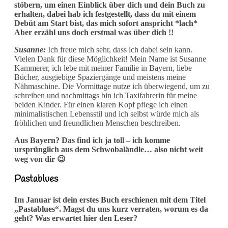
stöbern, um einen Einblick über dich und dein Buch zu
erhalten, dabei hab ich festgestellt, dass du mit einem
Debüt am Start bist, das mich sofort anspricht *lach*
Aber erzähl uns doch erstmal was über dich !!
Susanne:
Ich freue mich sehr, dass ich dabei sein kann.
Vielen Dank für diese Möglichkeit! Mein Name ist Susanne
Kammerer, ich lebe mit meiner Familie in Bayern, liebe
Bücher, ausgiebige Spaziergänge und meistens meine
Nähmaschine. Die Vormittage nutze ich überwiegend, um zu
schreiben und nachmittags bin ich Taxifahrerin für meine
beiden Kinder. Für einen klaren Kopf pflege ich einen
minimalistischen Lebensstil und ich selbst würde mich als
fröhlichen und freundlichen Menschen beschreiben.
Aus Bayern? Das find ich ja toll – ich komme
ursprünglich aus dem Schwobaländle… also nicht weit
weg von dir 😉
Pastablues
Im Januar ist dein erstes Buch erschienen mit dem Titel
„Pastablues“. Magst du uns kurz verraten, worum es da
geht? Was erwartet hier den Leser?