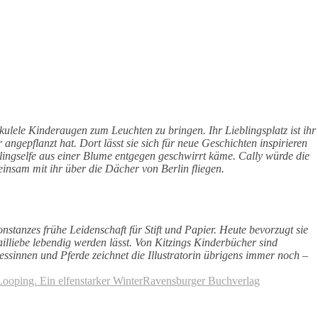
Ukulele Kinderaugen zum Leuchten zu bringen. Ihr Lieblingsplatz ist ihr
ngepflanzt hat. Dort lässt sie sich für neue Geschichten inspirieren
rlingselfe aus einer Blume entgegen geschwirrt käme. Cally würde die
insam mit ihr über die Dächer von Berlin fliegen.
tanzes frühe Leidenschaft für Stift und Papier. Heute bevorzugt sie
tailliebe lebendig werden lässt. Von Kitzings Kinderbücher sind
essinnen und Pferde zeichnet die Illustratorin übrigens immer noch –
ooping. Ein elfenstarker Winter
Ravensburger Buchverlag