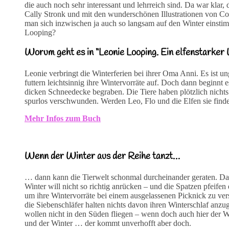
die auch noch sehr interessant und lehrreich sind. Da war klar
Cally Stronk und mit den wunderschönen Illustrationen von Co
man sich inzwischen ja auch so langsam auf den Winter einsti
Looping?
Worum geht es in “Leonie Looping. Ein elfenstarker
Leonie verbringt die Winterferien bei ihrer Oma Anni. Es ist 
futtern leichtsinnig ihre Wintervorräte auf. Doch dann beginnt 
dicken Schneedecke begraben. Die Tiere haben plötzlich nicht
spurlos verschwunden. Werden Leo, Flo und die Elfen sie find
Mehr Infos zum Buch
Wenn der Winter aus der Reihe tanzt…
… dann kann die Tierwelt schonmal durcheinander geraten. Das
Winter will nicht so richtig anrücken – und die Spatzen pfeifen
um ihre Wintervorräte bei einem ausgelassenen Picknick zu ver
die Siebenschläfer halten nichts davon ihren Winterschlaf anz
wollen nicht in den Süden fliegen – wenn doch auch hier der Wint
und der Winter … der kommt unverhofft aber doch.