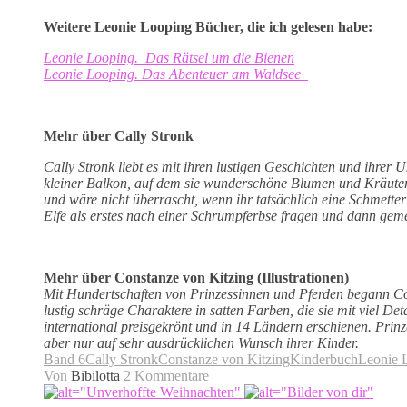
Weitere Leonie Looping Bücher, die ich gelesen habe:
Leonie Looping. Das Rätsel um die Bienen
Leonie Looping. Das Abenteuer am Waldsee
Mehr über Cally Stronk
Cally Stronk liebt es mit ihren lustigen Geschichten und ihrer 
kleiner Balkon, auf dem sie wunderschöne Blumen und Kräuter a
und wäre nicht überrascht, wenn ihr tatsächlich eine Schmette
Elfe als erstes nach einer Schrumpferbse fragen und dann geme
Mehr über Constanze von Kitzing (Illustrationen)
Mit Hundertschaften von Prinzessinnen und Pferden begann Cons
lustig schräge Charaktere in satten Farben, die sie mit viel De
international preisgekrönt und in 14 Ländern erschienen. Prinz
aber nur auf sehr ausdrücklichen Wunsch ihrer Kinder.
Band 6
Cally Stronk
Constanze von Kitzing
Kinderbuch
Leonie L
Von
Bibilotta
2 Kommentare