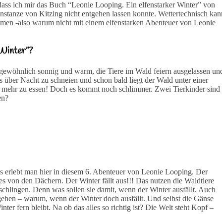
, dass ich mir das Buch “Leonie Looping. Ein elfenstarker Winter” von
nstanze von Kitzing nicht entgehen lassen konnte. Wettertechnisch kan
mmen -also warum nicht mit einem elfenstarken Abenteuer von Leonie
 Winter”?
ungewöhnlich sonnig und warm, die Tiere im Wald feiern ausgelassen un
es über Nacht zu schneien und schon bald liegt der Wald unter einer
s mehr zu essen! Doch es kommt noch schlimmer. Zwei Tierkinder sind
en?
 erlebt man hier in diesem 6. Abenteuer von Leonie Looping. Der
 es von den Dächern. Der Winter fällt aus!!! Das nutzen die Waldtiere
schlingen. Denn was sollen sie damit, wenn der Winter ausfällt. Auch
ugehen – warum, wenn der Winter doch ausfällt. Und selbst die Gänse
er fern bleibt. Na ob das alles so richtig ist? Die Welt steht Kopf –