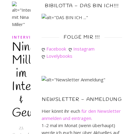
BIBILOTTA – DAS BIN ICH!!!
FOLGE MIR !!!
INTERVIEW
Nina
ღ 
Facebook
ღ 
Instagram
Miller
ღ 
Lovelybooks
im
Interview
&
NEWSLETTER – ANMELDUNG
Gewinnspiel
Hier könnt ihr euch
für den Newsletter
anmelden und eintragen.
1-2 mal im Monat (wenn überhaupt)
23.
werde ich euch hier über Aktuelles auf