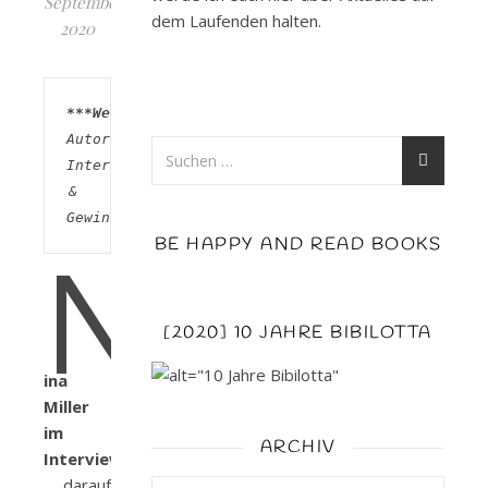
September
dem Laufenden halten.
2020
***Werbung***
Autoren-
Interview  
& 
Gewinnspiel
N
BE HAPPY AND READ BOOKS
[2020] 10 JAHRE BIBILOTTA
ina
Miller
im
ARCHIV
Interview
… darauf