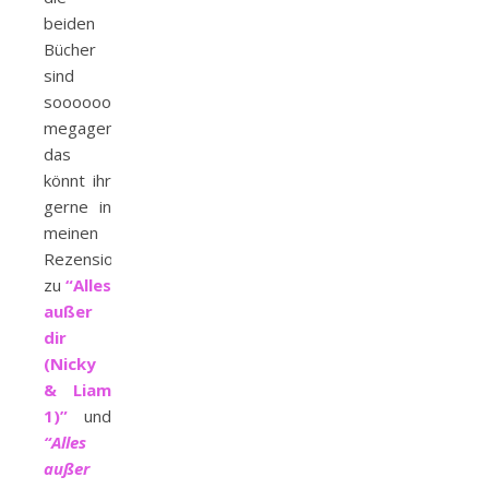
beiden
Bücher
sind
sooooooo
megagenial…
das
könnt ihr
gerne in
meinen
Rezensionen
zu
“Alles
außer
dir
(Nicky
& Liam
1)”
und
“Alles
außer