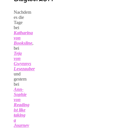
Nachdem
es die
Tage
bei
Katharina
von
Booksline
,
bei
Teja
von
Gwynnys
Lesezauber
und
gestern
bei
Ann-
Sophie
von
Reading
ist like
taking
a
Journey