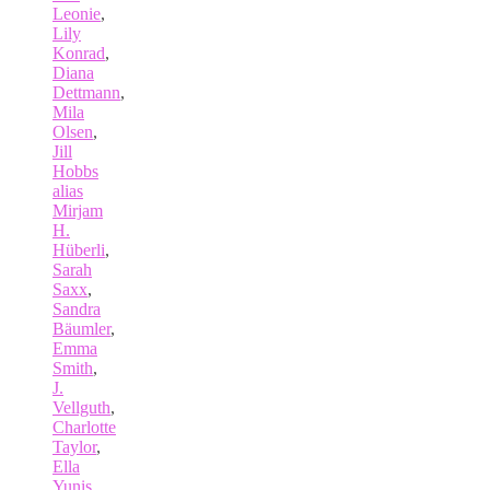
Leonie
,
Lily
Konrad
,
Diana
Dettmann
,
Mila
Olsen
,
Jill
Hobbs
alias
Mirjam
H.
Hüberli
,
Sarah
Saxx
,
Sandra
Bäumler
,
Emma
Smith
,
J.
Vellguth
,
Charlotte
Taylor
,
Ella
Yunis
,