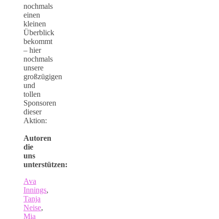
nochmals
einen
kleinen
Überblick
bekommt
– hier
nochmals
unsere
großzügigen
und
tollen
Sponsoren
dieser
Aktion:
Autoren
die
uns
unterstützen:
Ava
Innings
,
Tanja
Neise
,
Mia