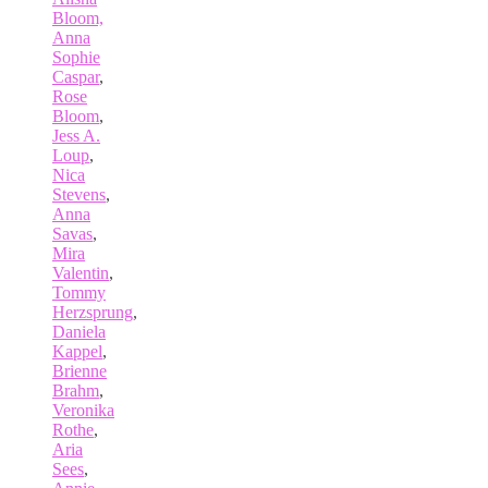
Bloom,
Anna
Sophie
Caspar
,
Rose
Bloom
,
Jess A.
Loup
,
Nica
Stevens
,
Anna
Savas
,
Mira
Valentin
,
Tommy
Herzsprung
,
Daniela
Kappel
,
Brienne
Brahm
,
Veronika
Rothe
,
Aria
Sees
,