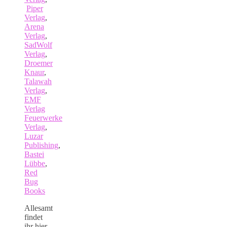
Piper
Verlag
,
Arena
Verlag
,
SadWolf
Verlag
,
Droemer
Knaur
,
Talawah
Verlag
,
EMF
Verlag
Feuerwerke
Verlag
,
Luzar
Publishing
,
Bastei
Lübbe
,
Red
Bug
Books
Allesamt
findet
ihr hier