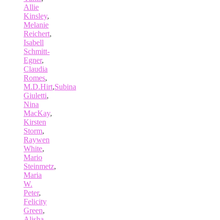
Allie
Kinsley
,
Melanie
Reichert
,
Isabell
Schmitt-
Egner
,
Claudia
Romes
,
M.D.Hirt
,
Subina
Giuletti
,
Nina
MacKay
,
Kirsten
Storm
,
Raywen
White
,
Mario
Steinmetz
,
Maria
W.
Peter
,
Felicity
Green
,
Alisha