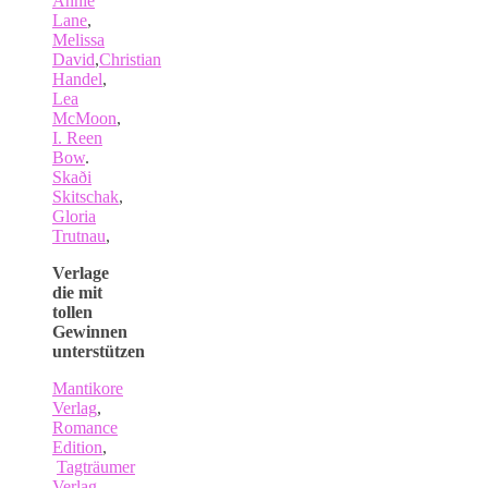
Annie
Lane
,
Melissa
David
,
Christian
Handel
,
Lea
McMoon
,
I. Reen
Bow
.
Skaði
Skitschak
,
Gloria
Trutnau
,
Verlage
die mit
tollen
Gewinnen
unterstützen
Mantikore
Verlag
,
Romance
Edition
,
Tagträumer
Verlag
,