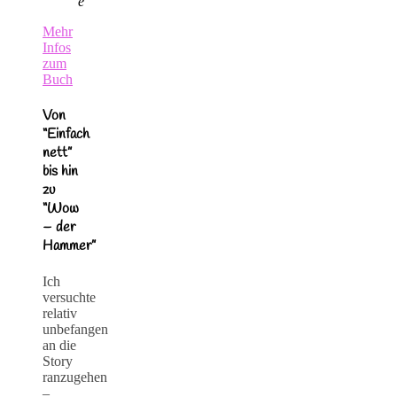
e
Mehr
Infos
zum
Buch
Von
“Einfach
nett”
bis hin
zu
“Wow
– der
Hammer”
Ich
versuchte
relativ
unbefangen
an die
Story
ranzugehen
–