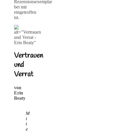
Rezensionsexemplar
bei mir
eingetroffen
ist.
Vertrauen
und
Verrat
von
Erin
Beaty
M
i
t
e