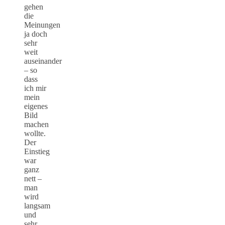
gehen
die
Meinungen
ja doch
sehr
weit
auseinander
– so
dass
ich mir
mein
eigenes
Bild
machen
wollte.
Der
Einstieg
war
ganz
nett –
man
wird
langsam
und
sehr