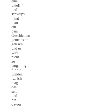
eine
bitte!!!”
und
schwups
– hat
man
ein
paar
Geschichten
gemeinsam
gelesen
und es
wirkt
nicht
zu
langatmig
für die
Kinder
…. ich
mag
das
sehr –
und
bin
davon