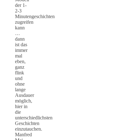
der 1-
2-3
Minutengeschichten
zugreifen
kann
…
dann
ist das
immer
mal
eben,
ganz
flink
und
ohne
lange
Ausdauer
möglich,
hier in
die
unterschiedlichsten
Geschichten
einzutauchen.
Manfred