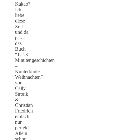
Kakao?
Ich
liebe
diese
Zeit –
und da
passt
das
Buch
“1-2-3
Minutengeschichten
–
Kunterbunte
Weihnachten”
von
Cally
Stronk
&
Christian
Friedrich
einfach
nur
perfekt.
Allein
schon