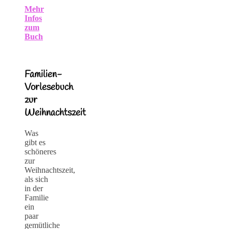
Mehr
Infos
zum
Buch
Familien-
Vorlesebuch
zur
Weihnachtszeit
Was
gibt es
schöneres
zur
Weihnachtszeit,
als sich
in der
Familie
ein
paar
gemütliche