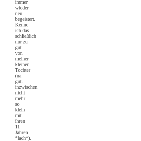
immer
wieder
neu
begeistert.
Kenne
ich das
schließlich
nur zu
gut
von
meiner
kleinen
Tochter
(na
gut-
inzwischen
nicht
mehr
so
klein
mit
ihren
11
Jahren
*lach*).