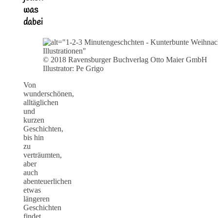
was
dabei
© 2018 Ravensburger Buchverlag Otto Maier GmbH
Illustrator: Pe Grigo
Von
wunderschönen,
alltäglichen
und
kurzen
Geschichten,
bis hin
zu
verträumten,
aber
auch
abenteuerlichen
etwas
längeren
Geschichten
findet