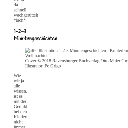
da
schnell
wachgerüttelt
*lach*
1-2-3
Minutengeschichten
Cover © 2018 Ravensburger Buchverlag Otto Maier G
Illustrator: Pe Grigo
Wie
wir ja
alle
wissen,
ist es
mit der
Geduld
bei den
Kindern,
nicht
immer