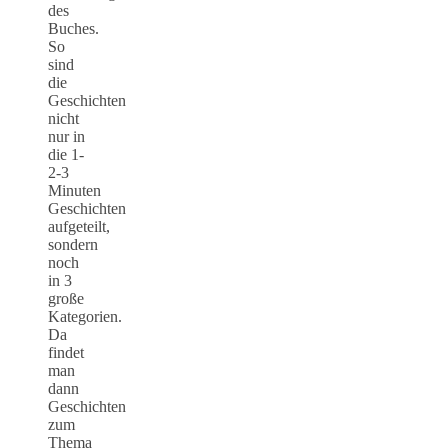
des
Buches.
So
sind
die
Geschichten
nicht
nur in
die 1-
2-3
Minuten
Geschichten
aufgeteilt,
sondern
noch
in 3
große
Kategorien.
Da
findet
man
dann
Geschichten
zum
Thema