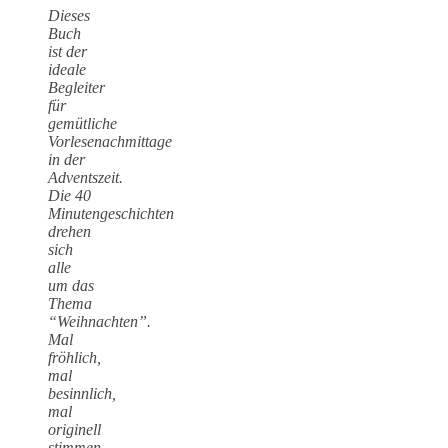
Dieses
Buch
ist der
ideale
Begleiter
für
gemütliche
Vorlesenachmittage
in der
Adventszeit.
Die 40
Minutengeschichten
drehen
sich
alle
um das
Thema
“Weihnachten”.
Mal
fröhlich,
mal
besinnlich,
mal
originell
stimmen