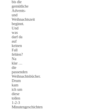
bis die
gemütliche
Advents-
und
Weihnachtszeit
beginnt.
Und
was
darf da
auf
keinen
Fall
fehlen?
Na
klar …
die
passenden
Weihnachtsbücher.
Drum
kam
ich um
diese
tollen
1-2-3
Minutengeschichten