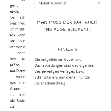
Archiv
geht
endlich
los…. ach
MAN MUSS DER WAHRHEIT
was freu
ich mich!!!
INS AUGE BLICKEN!!!
Ich kann
mir nur
wiederholen
HINWEIS
… aber
hey…
10
Die aufgeführten Cover und
Jahre
Buchabbildungen sind das Eigentum
Bibilotta
des jeweiligen Verlages bzw.
… wenn
Schriftstellers und dienen nur zur
das kein
Veranschaulichung.
Grund
ist hier
die Bude
zu