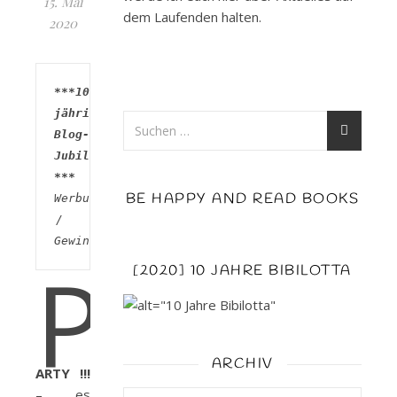
15. Mai
dem Laufenden halten.
2020
***10 
jähriges 
Blog-
Jubiläum 
***
BE HAPPY AND READ BOOKS
Werbung 
/ 
Gewinnspiel
P
[2020] 10 JAHRE BIBILOTTA
ARCHIV
ARTY !!!
– es