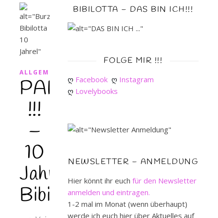
BIBILOTTA – DAS BIN ICH!!!
FOLGE MIR !!!
ALLGEMEIN
ღ 
Facebook
ღ 
Instagram
PARTY
ღ 
Lovelybooks
!!!
–
10
NEWSLETTER – ANMELDUNG
Jahre
Hier könnt ihr euch
für den Newsletter
Bibilotta
anmelden und eintragen.
1-2 mal im Monat (wenn überhaupt)
werde ich euch hier über Aktuelles auf