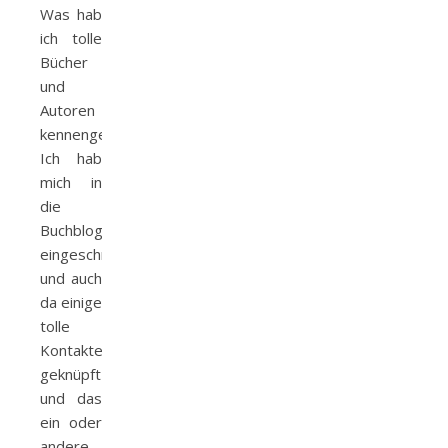
Was hab
ich tolle
Bücher
und
Autoren
kennengelernt.
Ich hab
mich in
die
Buchbloggerszene
eingeschmuggelt
und auch
da einige
tolle
Kontakte
geknüpft
und das
ein oder
andere