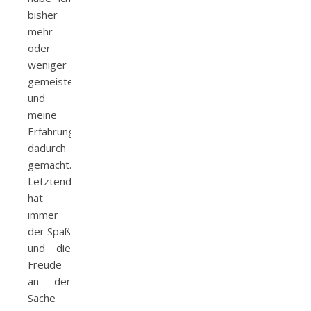
bisher
mehr
oder
weniger
gemeistert
und
meine
Erfahrungen
dadurch
gemacht.
Letztendlich
hat
immer
der Spaß
und die
Freude
an der
Sache