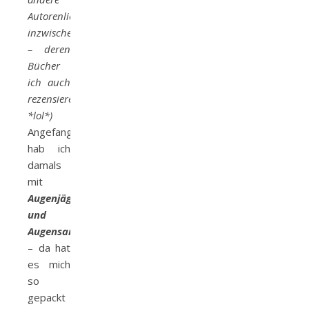
Autorenlieblinge
inzwischen
– deren
Bücher
ich auch
rezensiere
*lol*)
Angefangen
hab ich
damals
mit
Augenjäger
und
Augensammler
– da hat
es mich
so
gepackt