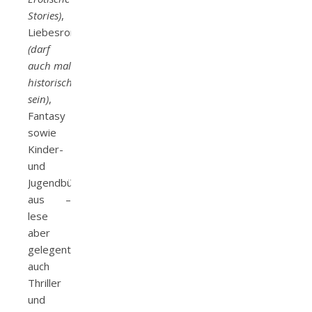
Stories)
,
Liebesroman
(darf
auch mal
historisch
sein)
,
Fantasy
sowie
Kinder-
und
Jugendbücher
aus –
lese
aber
gelegentlich
auch
Thriller
und