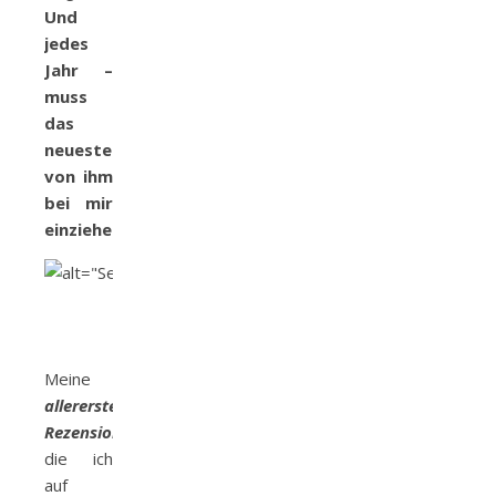
Und
jedes
Jahr –
muss
das
neueste
von ihm
bei mir
einziehen.
Stand 2019 – inzwischen ist noch was daz
Meine
allererste
Rezension
die ich
auf