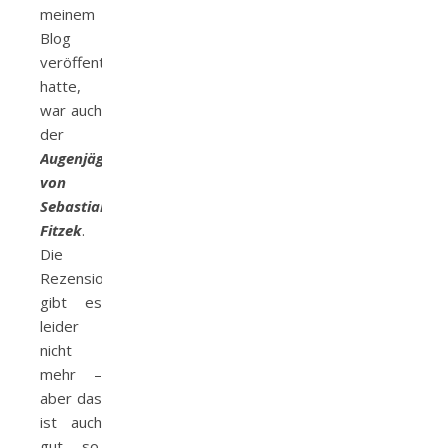
meinem
Blog
veröffentlicht
hatte,
war auch
der
Augenjäger
von
Sebastian
Fitzek
.
Die
Rezension
gibt es
leider
nicht
mehr –
aber das
ist auch
gut so.