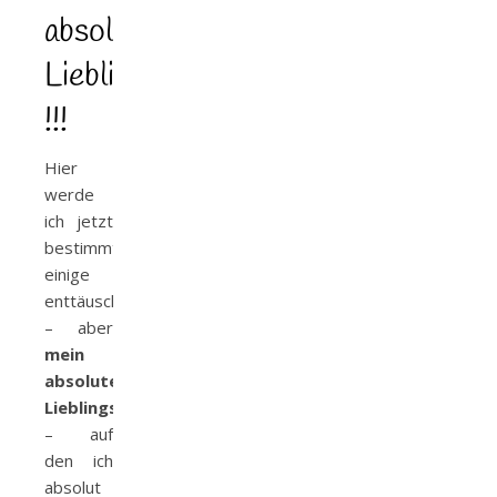
absoluter
Liebling
!!!
Hier
werde
ich jetzt
bestimmt
einige
enttäuschen
– aber
mein
absoluter
Lieblingsautor
– auf
den ich
absolut