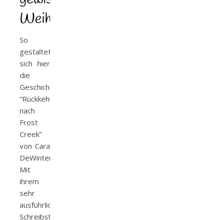
Weihnachtszauber
So
gestaltet
sich hier
die
Geschichte
“Rückkehr
nach
Frost
Creek”
von Cara
DeWinter.
Mit
ihrem
sehr
ausführlichen
Schreibstil