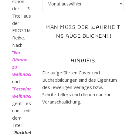
Archiv
schon
der 3.
Titel aus
der
MAN MUSS DER WAHRHEIT
FROSTMAGIE
INS AUGE BLICKEN!!!
Reihe.
Nach
“
Ein
Dämon
HINWEIS
zu
Die aufgeführten Cover und
Weihnachten
”
Buchabbildungen sind das Eigentum
und
des jeweiligen Verlages bzw.
“
Fesselnde
Schriftstellers und dienen nur zur
Weihnachten
”
Veranschaulichung.
geht es
nun mit
dem
Titel
“Rückkehr