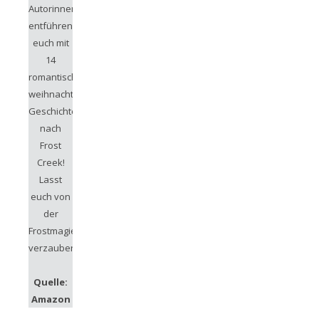
Autorinnen
entführen
euch mit
14
romantisch-
weihnachtlichen
Geschichten
nach
Frost
Creek!
Lasst
euch von
der
Frostmagie
verzaubern!
Quelle:
Amazon