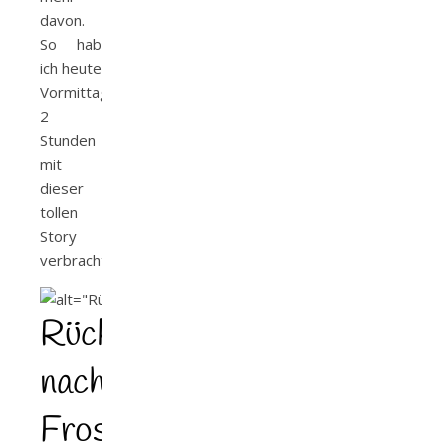
davon.
So hab
ich heute
Vormittag
2
Stunden
mit
dieser
tollen
Story
verbracht.
Rückkehr
nach
Frost