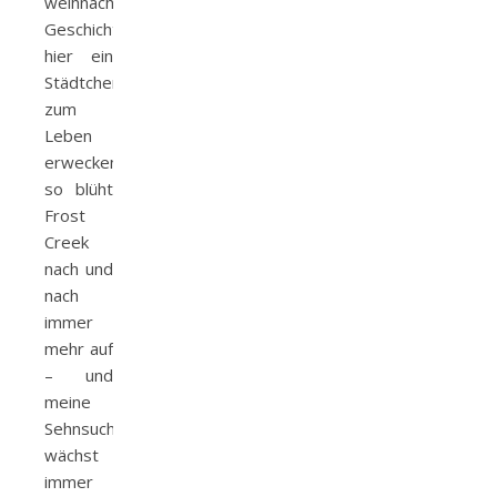
weihnachtlichen
Geschichten,
hier ein
Städtchen
zum
Leben
erwecken….
so blüht
Frost
Creek
nach und
nach
immer
mehr auf
– und
meine
Sehnsucht
wächst
immer