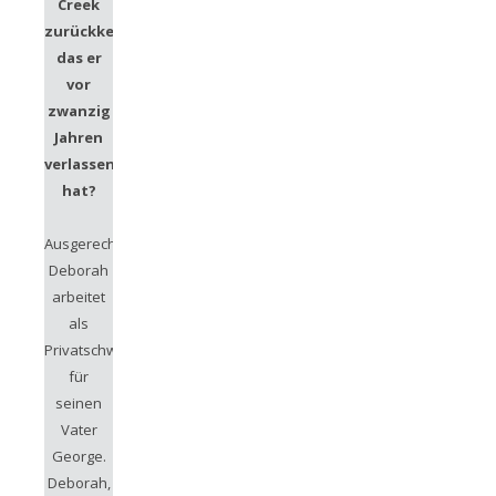
Creek
zurückkehrt,
das er
vor
zwanzig
Jahren
verlassen
hat?
Ausgerechnet
Deborah
arbeitet
als
Privatschwester
für
seinen
Vater
George.
Deborah,