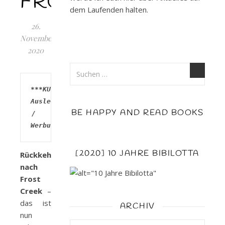
FROSTMAGIE
dem Laufenden halten.
26.
November
2020
***KU-
Ausleihe 
BE HAPPY AND READ BOOKS
/ 
Werbung***
[2020] 10 JAHRE BIBILOTTA
Rückkehr
nach
Frost
Creek
–
das ist
ARCHIV
nun