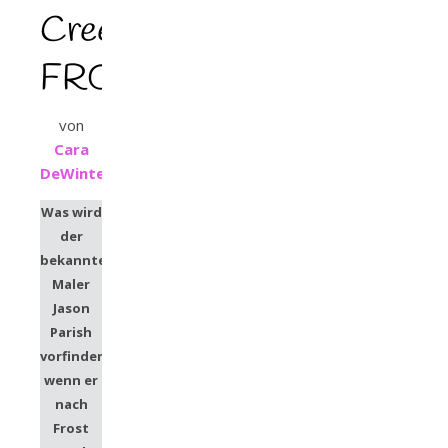
Creek
FROSTMAGIE
von
Cara
DeWinter
Was wird
der
bekannte
Maler
Jason
Parish
vorfinden,
wenn er
nach
Frost