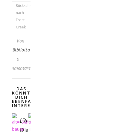
Rückkehr
nach
Frost
Creek
Von
Bibilotta
0
Kommentare
DAS
KÖNNTE
DICH
EBENFALLS
INTERESSIEREN
[Rezension]
Die