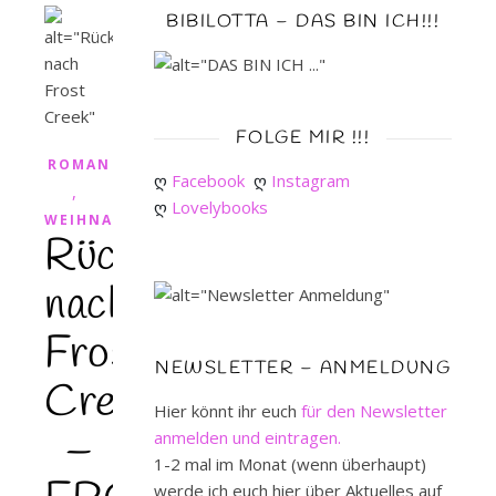
BIBILOTTA – DAS BIN ICH!!!
FOLGE MIR !!!
ROMAN
ღ 
Facebook
ღ 
Instagram
,
ღ 
Lovelybooks
WEIHNACHTEN
Rückkehr
nach
Frost
NEWSLETTER – ANMELDUNG
Creek
Hier könnt ihr euch
für den Newsletter
–
anmelden und eintragen.
1-2 mal im Monat (wenn überhaupt)
werde ich euch hier über Aktuelles auf