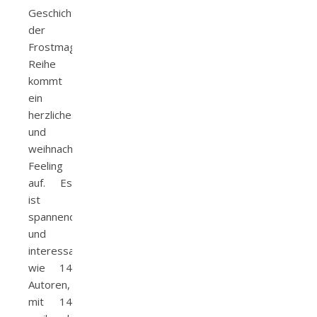
Geschichte
der
Frostmagie-
Reihe
kommt
ein
herzliches
und
weihnachtliches
Feeling
auf. Es
ist
spannend
und
interessant,
wie 14
Autoren,
mit 14