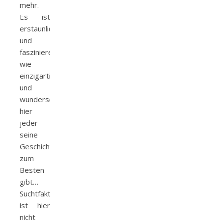
mehr.
Es ist
erstaunlich
und
faszinierend,
wie
einzigartig
und
wunderschön
hier
jeder
seine
Geschichte
zum
Besten
gibt…
Suchtfaktor
ist hier
nicht