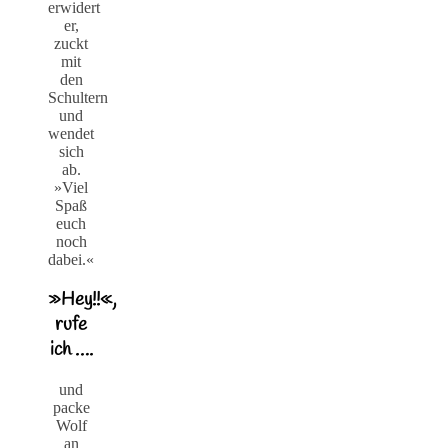
erwidert
er,
zuckt
mit
den
Schultern
und
wendet
sich
ab.
»Viel
Spaß
euch
noch
dabei.«
»Hey!!«,
rufe
ich ….
und
packe
Wolf
an