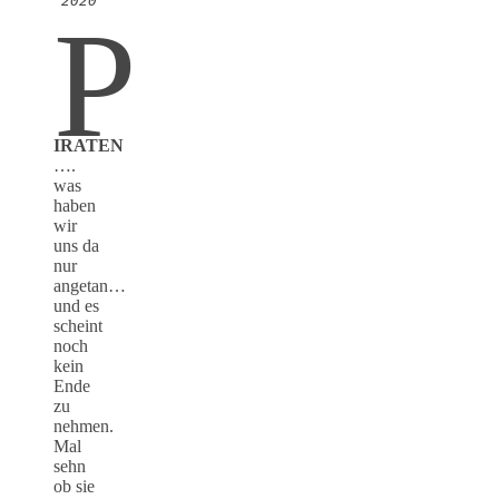
2020
P
IRATEN
….
was
haben
wir
uns da
nur
angetan…
und es
scheint
noch
kein
Ende
zu
nehmen.
Mal
sehn
ob sie