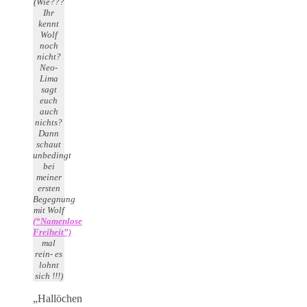
(Wie???
Ihr
kennt
Wolf
noch
nicht?
Neo-
Lima
sagt
euch
auch
nichts?
Dann
schaut
unbedingt
bei
meiner
ersten
Begegnung
mit Wolf
(“Namenlose
Freiheit”)
mal
rein- es
lohnt
sich !!!)
„Hallöchen