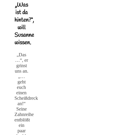
„Was
ist da
hinten?“,
will
Susanne
wissen.
„Das
…“, er
grinst
uns an.
„…
geht
euch
einen
Scheißdreck
an!“
Seine
Zahnreihe
entblößt
ein
paar