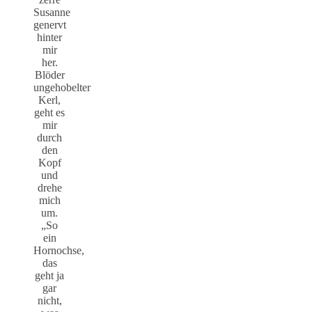
Susanne
genervt
hinter
mir
her.
Blöder
ungehobelter
Kerl,
geht es
mir
durch
den
Kopf
und
drehe
mich
um.
„So
ein
Hornochse,
das
geht ja
gar
nicht,