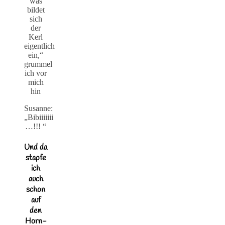
was
bildet
sich
der
Kerl
eigentlich
ein,“
grummel
ich vor
mich
hin
Susanne:
„Bibiiiiiii
…!!! “
Und da
stapfe
ich
auch
schon
auf
den
Horn-