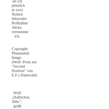
als ich
plötzlich
in zwei
Reihen
blitzender
Reißzähne
blicke,
verstumme
ich.
Copyright:
Phantasmal
Image
(Wolf- Prota aus
“Second
Horizon” von
E.F.v.Hainwald)
Wolf:
„Hallöchen,
Bibi.“,
grüßt