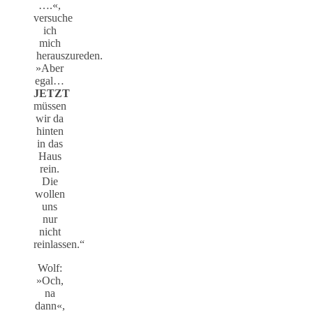
….«,
versuche
ich
mich
herauszureden.
»Aber
egal…
JETZT
müssen
wir da
hinten
in das
Haus
rein.
Die
wollen
uns
nur
nicht
reinlassen.“
Wolf:
»Och,
na
dann«,