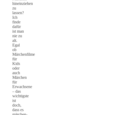
hineinziehen
zu
lassen?
Ich
finde
dafür
ist man
nie zu
alt.
Egal
ob
Märchenfilme
für
Kids
oder
auch
Märchen
für
Erwachsene
– das
wichtigste
ist
doch,
dass es
märchen-