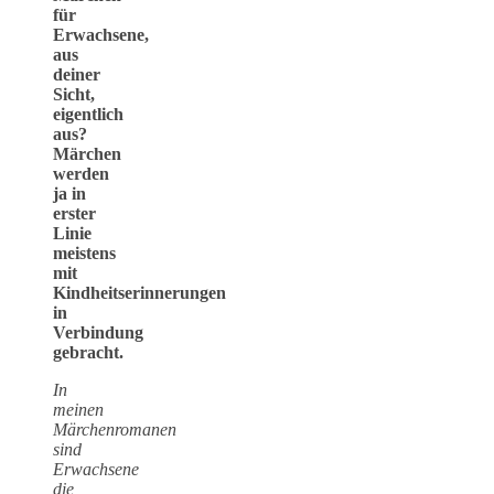
für
Erwachsene,
aus
deiner
Sicht,
eigentlich
aus?
Märchen
werden
ja in
erster
Linie
meistens
mit
Kindheitserinnerungen
in
Verbindung
gebracht.
In
meinen
Märchenromanen
sind
Erwachsene
die