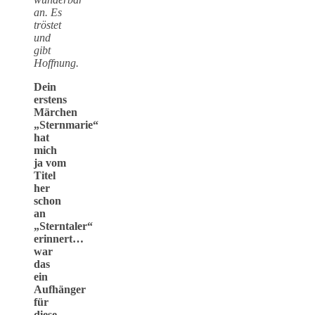
an. Es
tröstet
und
gibt
Hoffnung.
Dein
erstens
Märchen
„Sternmarie“
hat
mich
ja vom
Titel
her
schon
an
„Sterntaler“
erinnert…
war
das
ein
Aufhänger
für
diese