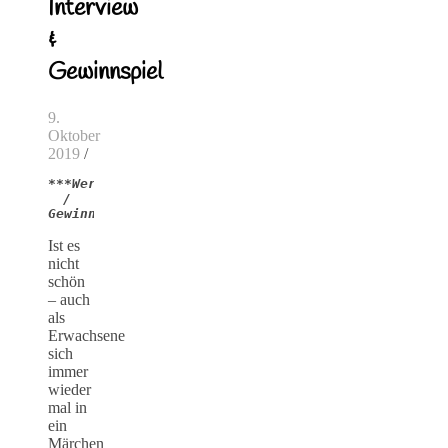
Interview
&
Gewinnspiel
9.
Oktober
2019
/
***Werbung 
/ 
Gewinnspiel***
Ist es
nicht
schön
– auch
als
Erwachsene
sich
immer
wieder
mal in
ein
Märchen