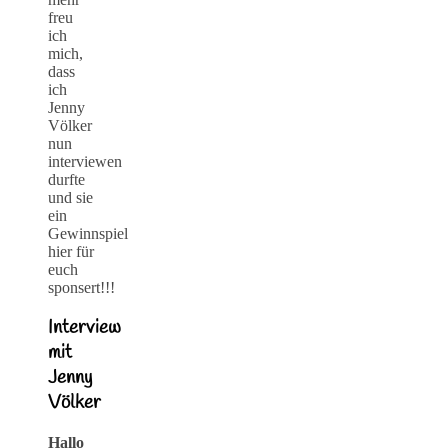
freu
ich
mich,
dass
ich
Jenny
Völker
nun
interviewen
durfte
und sie
ein
Gewinnspiel
hier für
euch
sponsert!!!
Interview
mit
Jenny
Völker
Hallo