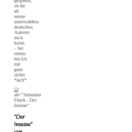
gespannt,
ob ihr
all
meine
auserwählten
deutschen
Autoren
auch
kennt
– bei
einem
bin ich
mir
ganz
sicher
*lach*
“Der
Insasse”