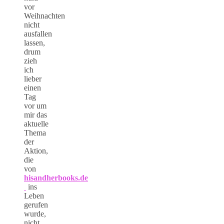
vor
Weihnachten
nicht
ausfallen
lassen,
drum
zieh
ich
lieber
einen
Tag
vor um
mir das
aktuelle
Thema
der
Aktion,
die
von
hisandherbooks.de
ins
Leben
gerufen
wurde,
nicht