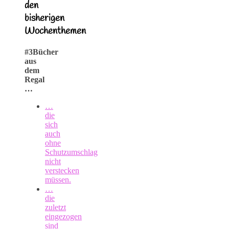
den
bisherigen
Wochenthemen
#3Bücher
aus
dem
Regal
…
…
die
sich
auch
ohne
Schutzumschlag
nicht
verstecken
müssen.
…
die
zuletzt
eingezogen
sind