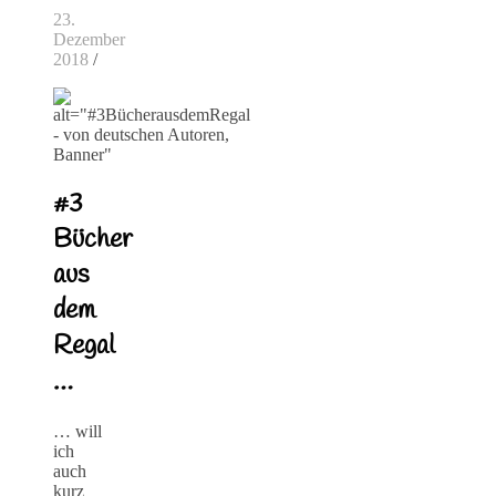
23.
Dezember
2018
/
#3
Bücher
aus
dem
Regal
…
… will
ich
auch
kurz