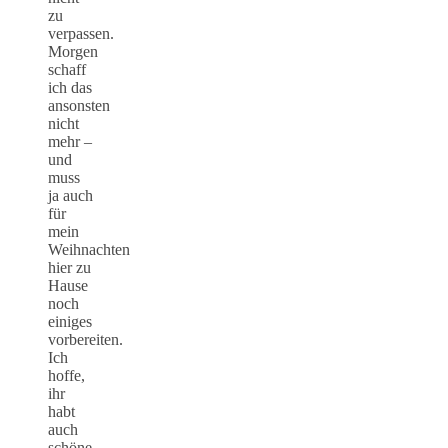
zu
verpassen.
Morgen
schaff
ich das
ansonsten
nicht
mehr –
und
muss
ja auch
für
mein
Weihnachten
hier zu
Hause
noch
einiges
vorbereiten.
Ich
hoffe,
ihr
habt
auch
schöne