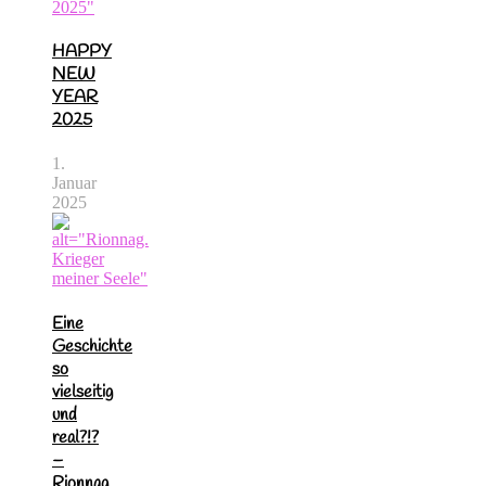
HAPPY
NEW
YEAR
2025
1.
Januar
2025
Eine
Geschichte
so
vielseitig
und
real?!?
–
Rionnag.