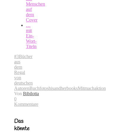
Menschen
auf
dem
Cover
…
mit
Ein-
Wort-
Titeln
#3Bücher
aus
dem
Regal
von
deutschen
Autoren
Buchfotos
hisandherbooks
Mitmachaktion
Von
Bibilotta
0
Kommentare
Das
könnte