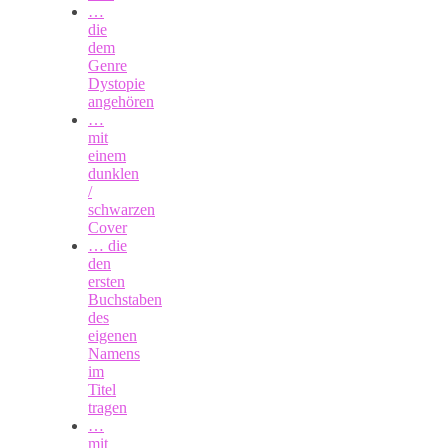
…
die
dem
Genre
Dystopie
angehören
…
mit
einem
dunklen
/
schwarzen
Cover
… die
den
ersten
Buchstaben
des
eigenen
Namens
im
Titel
tragen
…
mit