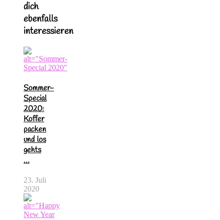
dich
ebenfalls
interessieren
Sommer-
Special
2020:
Koffer
packen
und los
gehts
…
23. Juli
2020