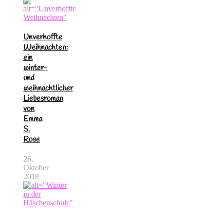
Unverhoffte
Weihnachten:
ein
winter-
und
weihnachtlicher
Liebesroman
von
Emma
S.
Rose
26.
Oktober
2018