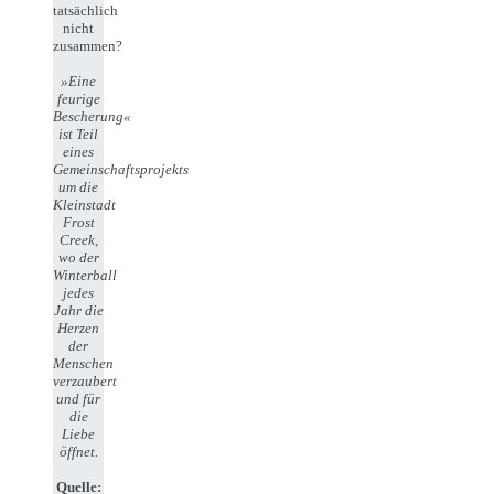
tatsächlich
nicht
zusammen?
»Eine
feurige
Bescherung«
ist Teil
eines
Gemeinschaftsprojekts
um die
Kleinstadt
Frost
Creek,
wo der
Winterball
jedes
Jahr die
Herzen
der
Menschen
verzaubert
und für
die
Liebe
öffnet.
Quelle: