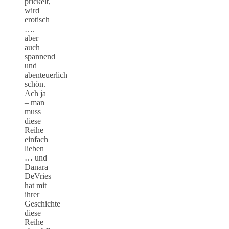
prickelt,
wird
erotisch
….
aber
auch
spannend
und
abenteuerlich
schön.
Ach ja
– man
muss
diese
Reihe
einfach
lieben
… und
Danara
DeVries
hat mit
ihrer
Geschichte
diese
Reihe