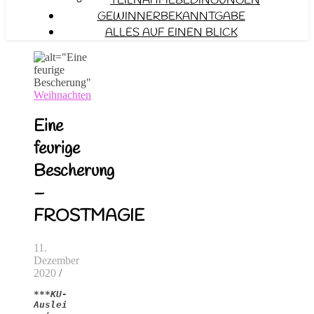
TEILNAHMEBEDINGUNGEN
GEWINNERBEKANNTGABE
ALLES AUF EINEN BLICK
Weihnachten
Eine
feurige
Bescherung
–
FROSTMAGIE
11.
Dezember
2020
/
***KU-
Ausleihe 