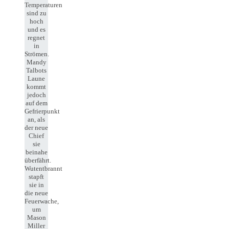
Temperaturen
sind zu
hoch
und es
regnet
in
Strömen.
Mandy
Talbots
Laune
kommt
jedoch
auf dem
Gefrierpunkt
an, als
der neue
Chief
sie
beinahe
überfährt.
Wutentbrannt
stapft
sie in
die neue
Feuerwache,
um
Mason
Miller