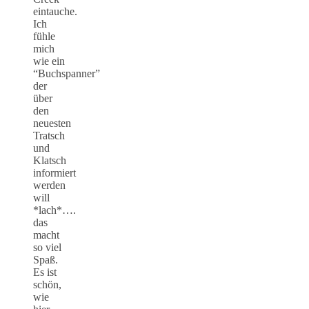
eintauche.
Ich
fühle
mich
wie ein
“Buchspanner”
der
über
den
neuesten
Tratsch
und
Klatsch
informiert
werden
will
*lach*….
das
macht
so viel
Spaß.
Es ist
schön,
wie