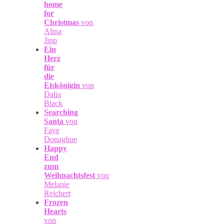
home
for
Christmas
von
Alina
Jipp
Ein
Herz
für
die
Eiskönigin
von
Dalia
Black
Searching
Santa
von
Faye
Donaghue
Happy
End
zum
Weihnachtsfest
von
Melanie
Reichert
Frozen
Hearts
von