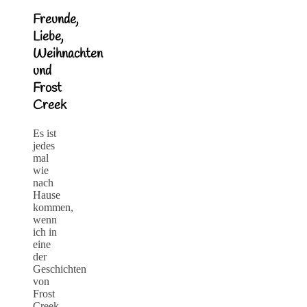
Freunde,
Liebe,
Weihnachten
und
Frost
Creek
Es ist
jedes
mal
wie
nach
Hause
kommen,
wenn
ich in
eine
der
Geschichten
von
Frost
Creek