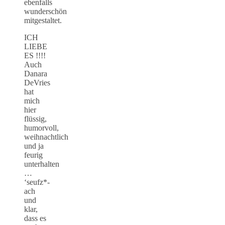
ebenfalls
wunderschön
mitgestaltet.
ICH
LIEBE
ES !!!!
Auch
Danara
DeVries
hat
mich
hier
flüssig,
humorvoll,
weihnachtlich
und ja
feurig
unterhalten
…
‘seufz*-
ach
und
klar,
dass es