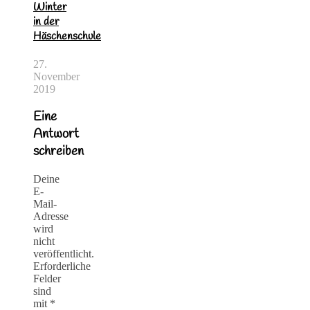
Winter
in der
Häschenschule
27.
November
2019
Eine
Antwort
schreiben
Deine
E-
Mail-
Adresse
wird
nicht
veröffentlicht.
Erforderliche
Felder
sind
mit
*