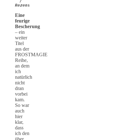
/ 
Rezension***
Eine
feurige
Bescherung
– ein
weiter
Titel
aus der
FROSTMAGIE
Reihe,
an dem
ich
natürlich
nicht
dran
vorbei
kam.
So war
auch
hier
klar,
dass
ich den
über