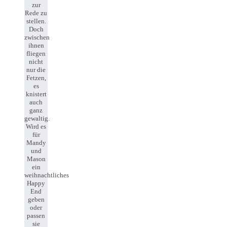
zur
Rede zu
stellen.
Doch
zwischen
ihnen
fliegen
nicht
nur die
Fetzen,
es
knistert
auch
ganz
gewaltig.
Wird es
für
Mandy
und
Mason
ein
weihnachtliches
Happy
End
geben
oder
passen
sie