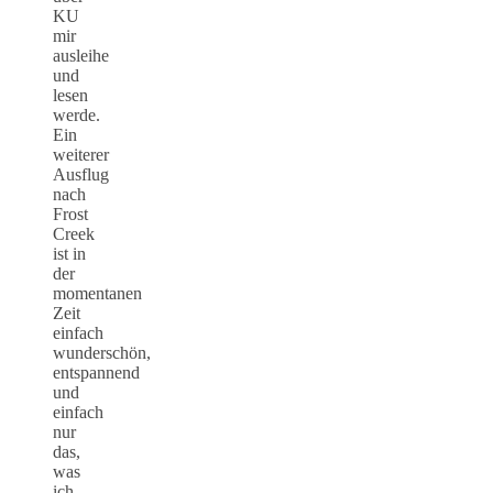
KU
mir
ausleihe
und
lesen
werde.
Ein
weiterer
Ausflug
nach
Frost
Creek
ist in
der
momentanen
Zeit
einfach
wunderschön,
entspannend
und
einfach
nur
das,
was
ich