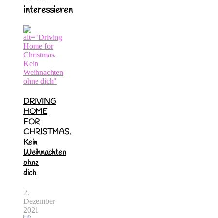
interessieren
DRIVING
HOME
FOR
CHRISTMAS.
Kein
Weihnachten
ohne
dich
2.
Dezember
2021