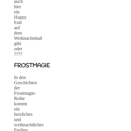
auch
hier
ein
Happy
End
auf
dem
Weihnachtsball
gibt
oder
????
FROSTMAGIE
In den
Geschichten
der
Frostmagie-
Reihe
kommt
ein
herzliches
und
weihnachtliches
Feeling