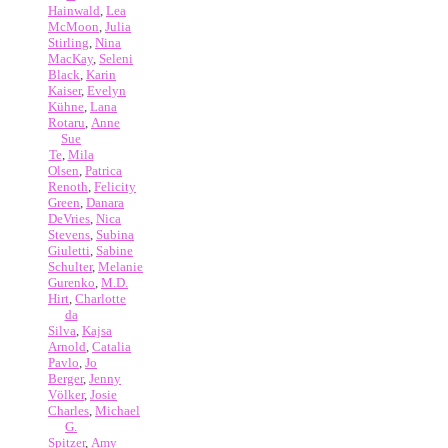
Hainwald
,
Lea
McMoon
,
Julia
Stirling
,
Nina
MacKay
,
Seleni
Black
,
Karin
Kaiser
,
Evelyn
Kühne
,
Lana
Rotaru
,
Anne
Sue
Te
,
Mila
Olsen
,
Patrica
Renoth
,
Felicity
Green
,
Danara
DeVries
,
Nica
Stevens
,
Subina
Giuletti
,
Sabine
Schulter
,
Melanie
Gurenko
,
M.D.
Hirt
,
Charlotte
da
Silva
,
Kajsa
Arnold
,
Catalia
Pavlo
,
Jo
Berger
,
Jenny
Völker
,
Josie
Charles
,
Michael
G.
Spitzer
,
Amy