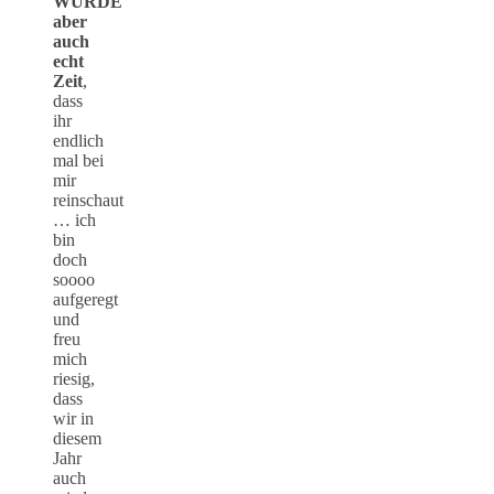
WURDE
aber
auch
echt
Zeit
,
dass
ihr
endlich
mal bei
mir
reinschaut
… ich
bin
doch
soooo
aufgeregt
und
freu
mich
riesig,
dass
wir in
diesem
Jahr
auch