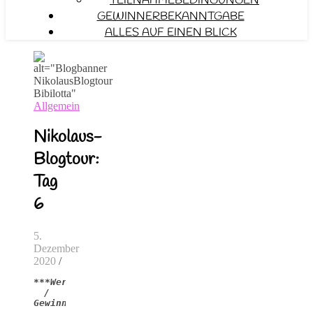
TEILNAHMEBEDINGUNGEN
GEWINNERBEKANNTGABE
ALLES AUF EINEN BLICK
Allgemein
Nikolaus-
Blogtour:
Tag
6
5.
Dezember
2020
/
***Werbung 
/ 
Gewinnspiel***