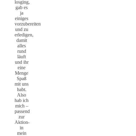
losging,
gab es
ja
einiges
vorzubereiten
und zu
erledigen,
damit
alles
rund
läuft
und ihr
eine
Menge
Spaß
mit uns
habt.
Also
hab ich
mich –
passend
zur
Aktion-
in
mein