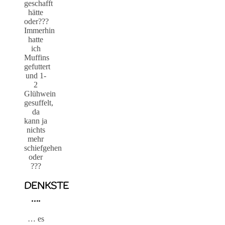
geschafft
hätte
oder???
Immerhin
hatte
ich
Muffins
gefuttert
und 1-
2
Glühwein
gesuffelt,
da
kann ja
nichts
mehr
schiefgehen
oder
???
DENKSTE
….
… es