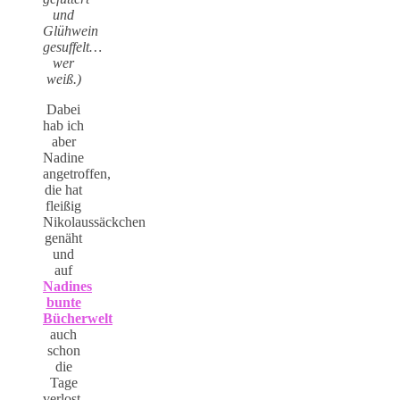
und
Glühwein
gesuffelt…
wer
weiß.)
Dabei
hab ich
aber
Nadine
angetroffen,
die hat
fleißig
Nikolaussäckchen
genäht
und
auf
Nadines
bunte
Bücherwelt
auch
schon
die
Tage
verlost…