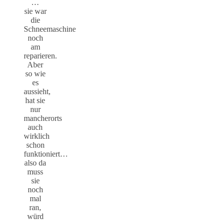
…
sie war
die
Schneemaschine
noch
am
reparieren.
Aber
so wie
es
aussieht,
hat sie
nur
mancherorts
auch
wirklich
schon
funktioniert…
also da
muss
sie
noch
mal
ran,
würd