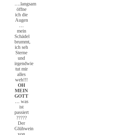
….langsam
öffne
ich die
Augen
…
mein
Schädel
brummt,
ich seh
Sterne
und
irgendwie
tut mir
alles
weh!!!
OH
MEIN
GOTT
… was
ist
passiert
?????
Der
Glühwein
von