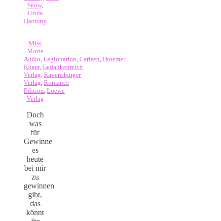
Snow
,
Linda
Dantony
Miss
Motte
Audio
,
Legionarion
,
Carlsen
,
Droemer
Knaur
,
Gedankenreich
Verlag
.
Ravensburger
Verlag
,
Romance
Edition
,
Loewe
Verlag
Doch
was
für
Gewinne
es
heute
bei mir
zu
gewinnen
gibt,
das
könnt