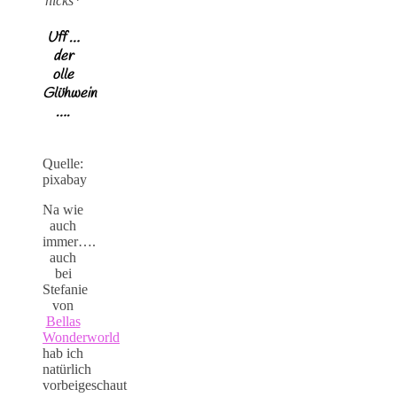
hicks*
Uff …
der
olle
Glühwein
….
Quelle:
pixabay
Na wie
auch
immer….
auch
bei
Stefanie
von
Bellas
Wonderworld
hab ich
natürlich
vorbeigeschaut