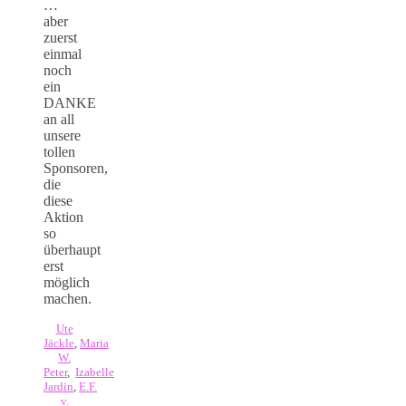
…
aber
zuerst
einmal
noch
ein
DANKE
an all
unsere
tollen
Sponsoren,
die
diese
Aktion
so
überhaupt
erst
möglich
machen.
Ute
Jäckle
,
Maria
W.
Peter
,
Izabelle
Jardin
,
E.F.
v.