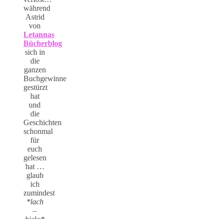
während
Astrid
von
Letannas
Bücherblog
sich in
die
ganzen
Buchgewinne
gestürzt
hat
und
die
Geschichten
schonmal
für
euch
gelesen
hat …
glaub
ich
zumindest
*lach
–