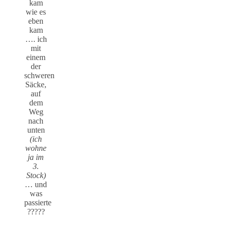
kam
wie es
eben
kam
…. ich
mit
einem
der
schweren
Säcke,
auf
dem
Weg
nach
unten
(ich
wohne
ja im
3.
Stock)
… und
was
passierte
?????