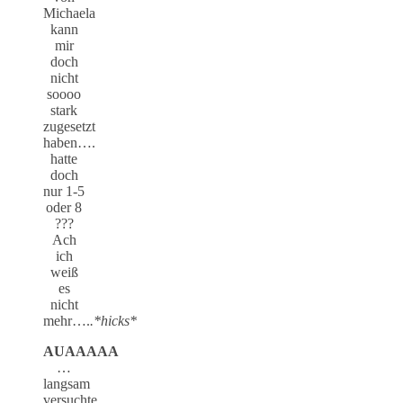
Michaela
kann
mir
doch
nicht
soooo
stark
zugesetzt
haben….
hatte
doch
nur 1-5
oder 8
???
Ach
ich
weiß
es
nicht
mehr….
.*hicks*
AUAAAAA
…
langsam
versuchte