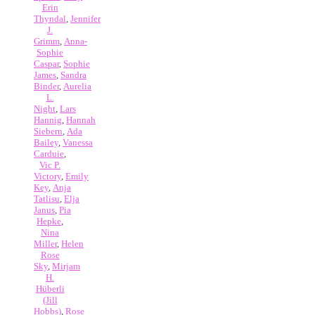
Erin
Thyndal
,
Jennifer
J.
Grimm
,
Anna-
Sophie
Caspar
,
Sophie
James
,
Sandra
Binder
,
Aurelia
L.
Night
,
Lars
Hannig
,
Hannah
Siebern
,
Ada
Bailey
,
Vanessa
Carduie
,
Vic P.
Victory
,
Emily
Key
,
Anja
Tatlisu
,
Elja
Janus
,
Pia
Hepke
,
Nina
Miller
,
Helen
Rose
Sky
,
Mirjam
H.
Hüberli
(Jill
Hobbs)
,
Rose